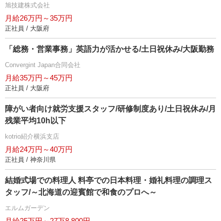
旭技建株式会社
月給26万円～35万円
正社員 / 大阪府
「総務・営業事務」英語力が活かせる/土日祝休み/大阪勤務
Convergint Japan合同会社
月給35万円～45万円
正社員 / 大阪府
障がい者向け就労支援スタッフ/研修制度あり/土日祝休み/月
残業平均10h以下
kotrio紹介横浜支店
月給24万円～40万円
正社員 / 神奈川県
結婚式場での料理人 料亭での日本料理・婚礼料理の調理ス
タッフ/～北海道の迎賓館で和食のプロへ～
エルムガーデン
月給25万円～27万8,800円