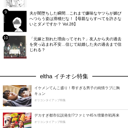
夫が闇堕ちした瞬間…これまで嫌味なヤツらが媚び
へつらう姿は滑稽だな！【母親ならすべてを許さな
いとダメですか？ Vol.28】
「元嫁と別れた理由ってそれ？」友人から夫の過去
を突っ込まれ不安…信じて結婚した夫の過去まで信
じれる？
eltha イチオシ特集
イケメンてんこ盛り！尊すぎる男子の純情ラブに胸
キュン
オリコンタイアップ特集
デカすぎ都市伝説発生!?ファミマ45％増量作戦再来
オリコンタイアップ特集