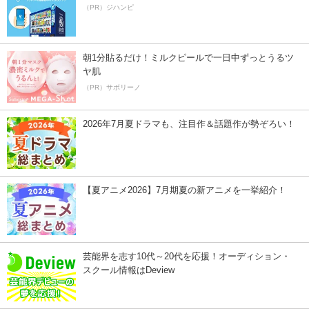
（PR）ジハンピ
朝1分貼るだけ！ミルクピールで一日中ずっとうるツ
ヤ肌
（PR）サボリーノ
2026年7月夏ドラマも、注目作＆話題作が勢ぞろい！
【夏アニメ2026】7月期夏の新アニメを一挙紹介！
芸能界を志す10代～20代を応援！オーディション・
スクール情報はDeview