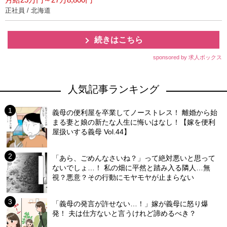
正社員 / 北海道
続きはこちら
sponsored by 求人ボックス
人気記事ランキング
義母の便利屋を卒業してノーストレス！ 離婚から始
まる妻と娘の新たな人生に悔いはなし！【嫁を便利
屋扱いする義母 Vol.44】
「あら、ごめんなさいね？」って絶対悪いと思って
ないでしょ…！ 私の畑に平然と踏み入る隣人…無
視？悪意？その行動にモヤモヤが止まらない
「義母の発言が許せない…！」嫁が義母に怒り爆
発！ 夫は仕方ないと言うけれど諦めるべき？