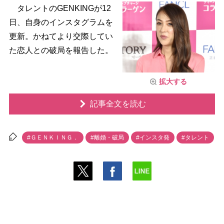
タレントのGENKINGが12
日、自身のインスタグラムを
更新。かねてより交際してい
た恋人との破局を報告した。
拡大する
記事全文を読む
#ＧＥＮＫＩＮＧ．
#離婚・破局
#インスタ発
#タレント