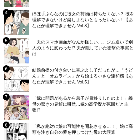
ほぼ手ぶらなのに彼女の荷物は持ちたくない？ 彼を
理解できないけど楽しまないともったいない！【あ
なたが理解できません Vol.8】
「夫のスマホ画面がなんか怪しい…」ジム通いで別
人のように変わった!? 夫が隠していた衝撃の事実と
は
結婚前提の付き合いに喜ぶよし子だったが…「うど
ん」と「オムライス」から始まる小さな違和感【あ
なたが理解できません Vol.5】
「嫁に問題があるから息子が目移りしたのよ！」義
母の驚きの見解に唖然…嫁の高学歴が原因だと主
張!?
「私が絶対に娘の可能性を開花させる…！」娘に高
額を注ぎ自分の夢を押しつけた母の大誤算