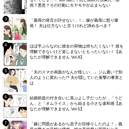
視？悪意？その行動にモヤモヤが止まらない
「義母の発言が許せない…！」嫁が義母に怒り爆
発！ 夫は仕方ないと言うけれど諦めるべき？
ほぼ手ぶらなのに彼女の荷物は持ちたくない？ 彼を
理解できないけど楽しまないともったいない！【あ
なたが理解できません Vol.8】
「夫のスマホ画面がなんか怪しい…」ジム通いで別
人のように変わった!? 夫が隠していた衝撃の事実と
は
結婚前提の付き合いに喜ぶよし子だったが…「うど
ん」と「オムライス」から始まる小さな違和感【あ
なたが理解できません Vol.5】
「嫁に問題があるから息子が目移りしたのよ！」義