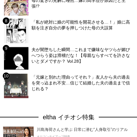
母の驚きの見解に唖然…嫁の高学歴が原因だと主
張!?
「私が絶対に娘の可能性を開花させる…！」娘に高
額を注ぎ自分の夢を押しつけた母の大誤算
夫が闇堕ちした瞬間…これまで嫌味なヤツらが媚び
へつらう姿は滑稽だな！【母親ならすべてを許さな
いとダメですか？ Vol.28】
「元嫁と別れた理由ってそれ？」友人から夫の過去
を突っ込まれ不安…信じて結婚した夫の過去まで信
じれる？
eltha イチオシ特集
川島海荷さんと学ぶ 日常に潜む“人身取引”のリアル
オリコンタイアップ特集