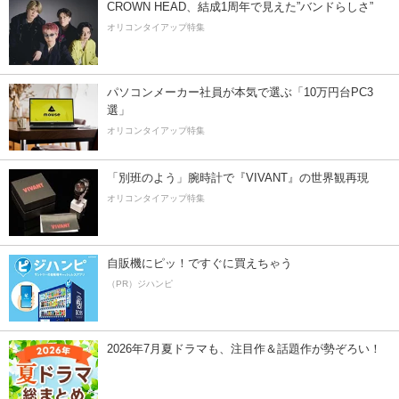
CROWN HEAD、結成1周年で見えた”バンドらしさ”
オリコンタイアップ特集
パソコンメーカー社員が本気で選ぶ「10万円台PC3
選」
オリコンタイアップ特集
「別班のよう」腕時計で『VIVANT』の世界観再現
オリコンタイアップ特集
自販機にピッ！ですぐに買えちゃう
（PR）ジハンピ
2026年7月夏ドラマも、注目作＆話題作が勢ぞろい！