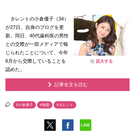
タレントの小倉優子（34）
が27日、自身のブログを更
新。同日、40代歯科医の男性
との交際が一部メディアで報
じられたことについて、今年
6月から交際していることを
拡大する
認めた。
記事全文を読む
#小倉優子
#熱愛
#タレント