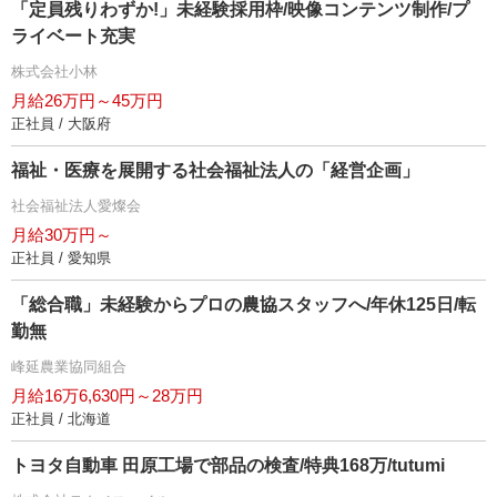
「定員残りわずか!」未経験採用枠/映像コンテンツ制作/プ
ライベート充実
株式会社小林
月給26万円～45万円
正社員 / 大阪府
福祉・医療を展開する社会福祉法人の「経営企画」
社会福祉法人愛燦会
月給30万円～
正社員 / 愛知県
「総合職」未経験からプロの農協スタッフへ/年休125日/転
勤無
峰延農業協同組合
月給16万6,630円～28万円
正社員 / 北海道
トヨタ自動車 田原工場で部品の検査/特典168万/tutumi