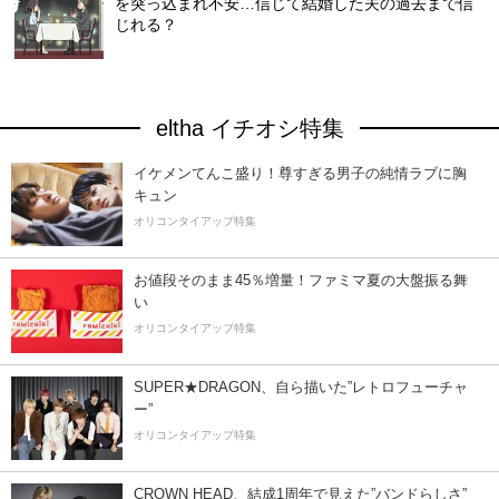
を突っ込まれ不安…信じて結婚した夫の過去まで信
じれる？
eltha イチオシ特集
イケメンてんこ盛り！尊すぎる男子の純情ラブに胸
キュン
オリコンタイアップ特集
お値段そのまま45％増量！ファミマ夏の大盤振る舞
い
オリコンタイアップ特集
SUPER★DRAGON、自ら描いた”レトロフューチャ
ー”
オリコンタイアップ特集
CROWN HEAD、結成1周年で見えた”バンドらしさ”