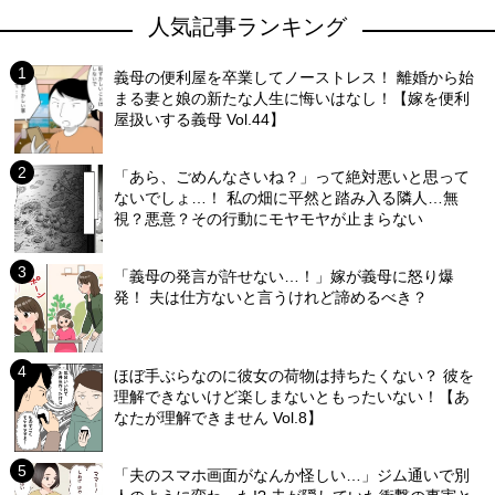
人気記事ランキング
義母の便利屋を卒業してノーストレス！ 離婚から始
まる妻と娘の新たな人生に悔いはなし！【嫁を便利
屋扱いする義母 Vol.44】
「あら、ごめんなさいね？」って絶対悪いと思って
ないでしょ…！ 私の畑に平然と踏み入る隣人…無
視？悪意？その行動にモヤモヤが止まらない
「義母の発言が許せない…！」嫁が義母に怒り爆
発！ 夫は仕方ないと言うけれど諦めるべき？
ほぼ手ぶらなのに彼女の荷物は持ちたくない？ 彼を
理解できないけど楽しまないともったいない！【あ
なたが理解できません Vol.8】
「夫のスマホ画面がなんか怪しい…」ジム通いで別