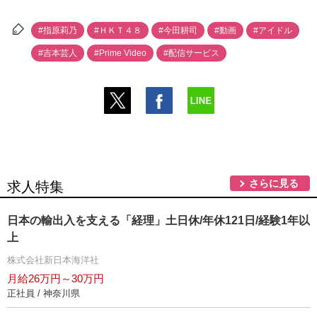
#指原莉乃
#ＨＫＴ４８
#今田耕司
#動画
#アイドル
#吉本芸人
#Prime Video
#配信サービス
さらに見る
求人特集
日本の輸出入を支える「経理」土日休/年休121日/経験1年以
上
株式会社新日本海洋社
月給26万円～30万円
正社員 / 神奈川県