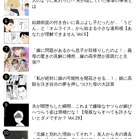
人のように変わった!? 夫が隠していた衝撃の事実と
は
結婚前提の付き合いに喜ぶよし子だったが…「うど
ん」と「オムライス」から始まる小さな違和感【あ
なたが理解できません Vol.5】
「嫁に問題があるから息子が目移りしたのよ！」義
母の驚きの見解に唖然…嫁の高学歴が原因だと主
張!?
「私が絶対に娘の可能性を開花させる…！」娘に高
額を注ぎ自分の夢を押しつけた母の大誤算
夫が闇堕ちした瞬間…これまで嫌味なヤツらが媚び
へつらう姿は滑稽だな！【母親ならすべてを許さな
いとダメですか？ Vol.28】
「元嫁と別れた理由ってそれ？」友人から夫の過去