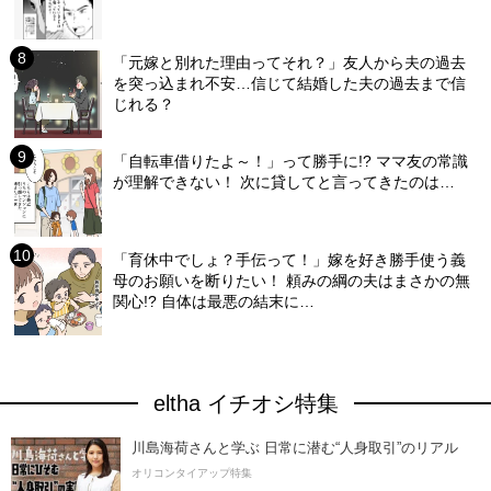
「元嫁と別れた理由ってそれ？」友人から夫の過去
を突っ込まれ不安…信じて結婚した夫の過去まで信
じれる？
「自転車借りたよ～！」って勝手に!? ママ友の常識
が理解できない！ 次に貸してと言ってきたのは…
「育休中でしょ？手伝って！」嫁を好き勝手使う義
母のお願いを断りたい！ 頼みの綱の夫はまさかの無
関心!? 自体は最悪の結末に…
eltha イチオシ特集
川島海荷さんと学ぶ 日常に潜む“人身取引”のリアル
オリコンタイアップ特集