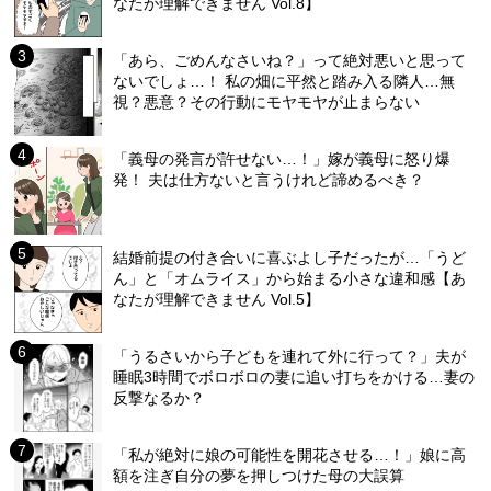
なたが理解できません Vol.8】
「あら、ごめんなさいね？」って絶対悪いと思って
ないでしょ…！ 私の畑に平然と踏み入る隣人…無
視？悪意？その行動にモヤモヤが止まらない
「義母の発言が許せない…！」嫁が義母に怒り爆
発！ 夫は仕方ないと言うけれど諦めるべき？
結婚前提の付き合いに喜ぶよし子だったが…「うど
ん」と「オムライス」から始まる小さな違和感【あ
なたが理解できません Vol.5】
「うるさいから子どもを連れて外に行って？」夫が
睡眠3時間でボロボロの妻に追い打ちをかける…妻の
反撃なるか？
「私が絶対に娘の可能性を開花させる…！」娘に高
額を注ぎ自分の夢を押しつけた母の大誤算