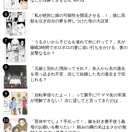
なたが理解できません Vol.5】
「私が絶対に娘の可能性を開花させる…！」娘に高
額を注ぎ自分の夢を押しつけた母の大誤算
「うるさいから子どもを連れて外に行って？」夫が
睡眠3時間でボロボロの妻に追い打ちをかける…妻の
反撃なるか？
「元嫁と別れた理由ってそれ？」友人から夫の過去
を突っ込まれ不安…信じて結婚した夫の過去まで信
じれる？
「自転車借りたよ～！」って勝手に!? ママ友の常識
が理解できない！ 次に貸してと言ってきたのは…
「育休中でしょ？手伝って！」嫁を好き勝手使う義
母のお願いを断りたい！ 頼みの綱の夫はまさかの無