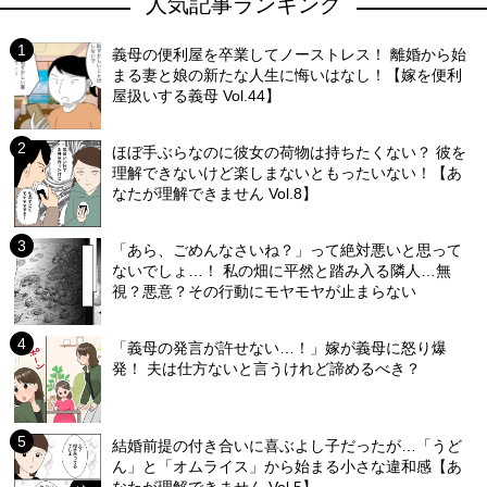
人気記事ランキング
義母の便利屋を卒業してノーストレス！ 離婚から始
まる妻と娘の新たな人生に悔いはなし！【嫁を便利
屋扱いする義母 Vol.44】
ほぼ手ぶらなのに彼女の荷物は持ちたくない？ 彼を
理解できないけど楽しまないともったいない！【あ
なたが理解できません Vol.8】
「あら、ごめんなさいね？」って絶対悪いと思って
ないでしょ…！ 私の畑に平然と踏み入る隣人…無
視？悪意？その行動にモヤモヤが止まらない
「義母の発言が許せない…！」嫁が義母に怒り爆
発！ 夫は仕方ないと言うけれど諦めるべき？
結婚前提の付き合いに喜ぶよし子だったが…「うど
ん」と「オムライス」から始まる小さな違和感【あ