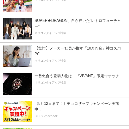
SUPER★DRAGON、自ら描いた”レトロフューチャ
ー”
オリコンタイアップ特集
【驚愕】メーカー社員が推す「10万円台」神コスパ
PC
オリコンタイアップ特集
一番似合う登場人物は…『VIVANT』限定ウオッチ
オリコンタイアップ特集
【8月12日まで！】チョコザップキャンペーン実施
中！
（PR）chocoZAP