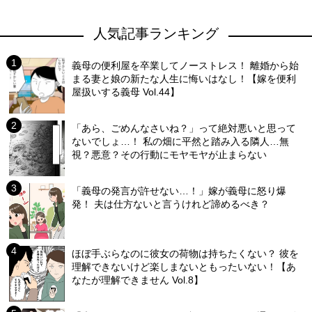
人気記事ランキング
義母の便利屋を卒業してノーストレス！ 離婚から始
まる妻と娘の新たな人生に悔いはなし！【嫁を便利
屋扱いする義母 Vol.44】
「あら、ごめんなさいね？」って絶対悪いと思って
ないでしょ…！ 私の畑に平然と踏み入る隣人…無
視？悪意？その行動にモヤモヤが止まらない
「義母の発言が許せない…！」嫁が義母に怒り爆
発！ 夫は仕方ないと言うけれど諦めるべき？
ほぼ手ぶらなのに彼女の荷物は持ちたくない？ 彼を
理解できないけど楽しまないともったいない！【あ
なたが理解できません Vol.8】