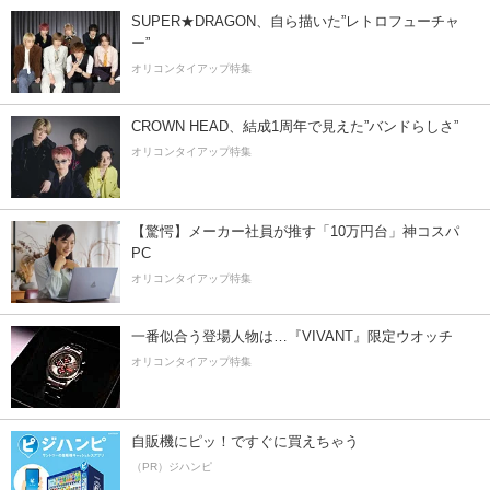
SUPER★DRAGON、自ら描いた”レトロフューチャ
ー”
オリコンタイアップ特集
CROWN HEAD、結成1周年で見えた”バンドらしさ”
オリコンタイアップ特集
【驚愕】メーカー社員が推す「10万円台」神コスパ
PC
オリコンタイアップ特集
一番似合う登場人物は…『VIVANT』限定ウオッチ
オリコンタイアップ特集
自販機にピッ！ですぐに買えちゃう
（PR）ジハンピ