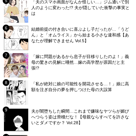
「夫のスマホ画面がなんか怪しい…」ジム通いで別
人のように変わった!? 夫が隠していた衝撃の事実と
は
結婚前提の付き合いに喜ぶよし子だったが…「うど
ん」と「オムライス」から始まる小さな違和感【あ
なたが理解できません Vol.5】
「嫁に問題があるから息子が目移りしたのよ！」義
母の驚きの見解に唖然…嫁の高学歴が原因だと主
張!?
「私が絶対に娘の可能性を開花させる…！」娘に高
額を注ぎ自分の夢を押しつけた母の大誤算
夫が闇堕ちした瞬間…これまで嫌味なヤツらが媚び
へつらう姿は滑稽だな！【母親ならすべてを許さな
いとダメですか？ Vol.28】