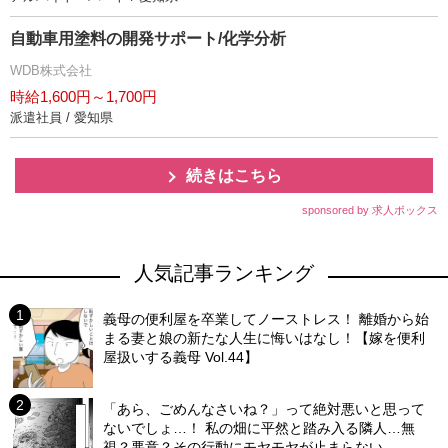
自動車用塗料の開発サポート/化学分析
WDB株式会社
時給1,600円～1,700円
派遣社員 / 愛知県
続きはこちら
sponsored by 求人ボックス
人気記事ランキング
義母の便利屋を卒業してノーストレス！ 離婚から始
まる妻と娘の新たな人生に悔いはなし！【嫁を便利
屋扱いする義母 Vol.44】
「あら、ごめんなさいね？」って絶対悪いと思って
ないでしょ…！ 私の畑に平然と踏み入る隣人…無
視？悪意？その行動にモヤモヤが止まらない