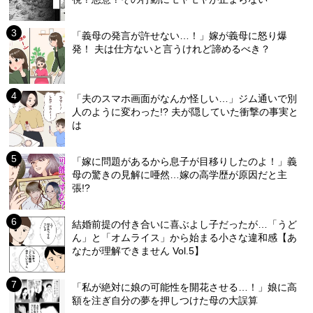
「義母の発言が許せない…！」嫁が義母に怒り爆
発！ 夫は仕方ないと言うけれど諦めるべき？
「夫のスマホ画面がなんか怪しい…」ジム通いで別
人のように変わった!? 夫が隠していた衝撃の事実と
は
「嫁に問題があるから息子が目移りしたのよ！」義
母の驚きの見解に唖然…嫁の高学歴が原因だと主
張!?
結婚前提の付き合いに喜ぶよし子だったが…「うど
ん」と「オムライス」から始まる小さな違和感【あ
なたが理解できません Vol.5】
「私が絶対に娘の可能性を開花させる…！」娘に高
額を注ぎ自分の夢を押しつけた母の大誤算