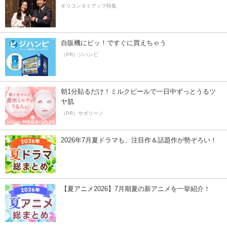
オリコンタイアップ特集
自販機にピッ！ですぐに買えちゃう
（PR）ジハンピ
朝1分貼るだけ！ミルクピールで一日中ずっとうるツ
ヤ肌
（PR）サボリーノ
2026年7月夏ドラマも、注目作＆話題作が勢ぞろい！
【夏アニメ2026】7月期夏の新アニメを一挙紹介！