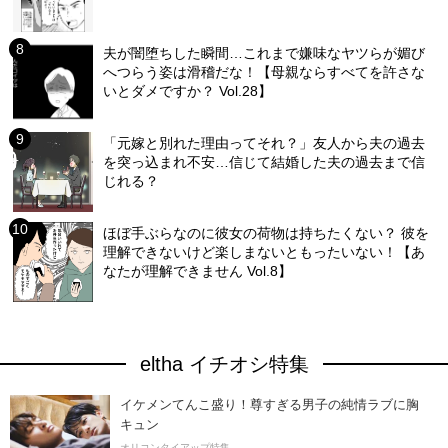
夫が闇堕ちした瞬間…これまで嫌味なヤツらが媚び
へつらう姿は滑稽だな！【母親ならすべてを許さな
いとダメですか？ Vol.28】
「元嫁と別れた理由ってそれ？」友人から夫の過去
を突っ込まれ不安…信じて結婚した夫の過去まで信
じれる？
ほぼ手ぶらなのに彼女の荷物は持ちたくない？ 彼を
理解できないけど楽しまないともったいない！【あ
なたが理解できません Vol.8】
eltha イチオシ特集
イケメンてんこ盛り！尊すぎる男子の純情ラブに胸
キュン
オリコンタイアップ特集