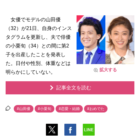
女優でモデルの山田優
（32）が21日、自身のインス
タグラムを更新し、夫で俳優
の小栗旬（34）との間に第2
子を出産したことを発表し
た。日付や性別、体重などは
拡大する
明らかにしていない。
記事全文を読む
#山田優
#小栗旬
#恋愛・結婚
#おめでた