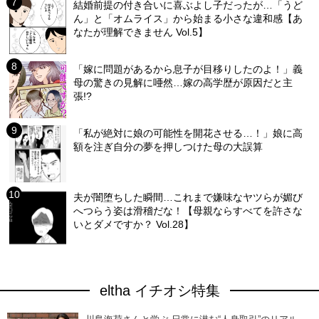
結婚前提の付き合いに喜ぶよし子だったが…「うど
ん」と「オムライス」から始まる小さな違和感【あ
なたが理解できません Vol.5】
「嫁に問題があるから息子が目移りしたのよ！」義
母の驚きの見解に唖然…嫁の高学歴が原因だと主
張!?
「私が絶対に娘の可能性を開花させる…！」娘に高
額を注ぎ自分の夢を押しつけた母の大誤算
夫が闇堕ちした瞬間…これまで嫌味なヤツらが媚び
へつらう姿は滑稽だな！【母親ならすべてを許さな
いとダメですか？ Vol.28】
eltha イチオシ特集