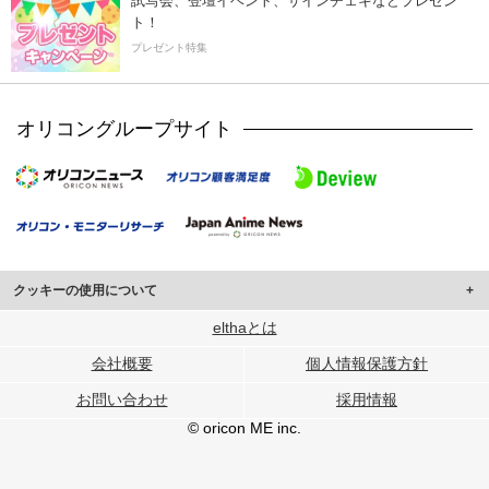
試写会、登壇イベント、サインチェキなどプレゼン
ト！
プレゼント特集
オリコングループサイト
クッキーの使用について
このサイトでは Cookie を使用して、ユーザーに合わせたコンテンツや広告の
elthaとは
表示、ソーシャル メディア機能の提供、広告の表示回数やクリック数の測定を
会社概要
個人情報保護方針
行っています。
また、ユーザーによるサイトの利用状況についても情報を収集し、ソーシャル
お問い合わせ
採用情報
メディアや広告配信、データ解析の各パートナーに提供しています。
各パートナーは、この情報とユーザーが各パートナーに提供した他の情報や、
© oricon ME inc.
ユーザーが各パートナーのサービスを使用したときに収集した他の情報を組み
合わせて使用することがあります。