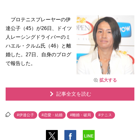
プロテニスプレーヤーの伊
達公子（45）が26日、ドイツ
人レーシングドライバーのミ
ハエル・クルム氏（46）と離
婚した。27日、自身のブログ
で報告した。
拡大する
記事全文を読む
#伊達公子
#恋愛・結婚
#離婚・破局
#テニス