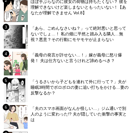
ほぼ手ぶらなのに彼女の荷物は持ちたくない？ 彼を
理解できないけど楽しまないともったいない！【あ
なたが理解できません Vol.8】
「あら、ごめんなさいね？」って絶対悪いと思って
ないでしょ…！ 私の畑に平然と踏み入る隣人…無
視？悪意？その行動にモヤモヤが止まらない
「義母の発言が許せない…！」嫁が義母に怒り爆
発！ 夫は仕方ないと言うけれど諦めるべき？
「うるさいから子どもを連れて外に行って？」夫が
睡眠3時間でボロボロの妻に追い打ちをかける…妻の
反撃なるか？
「夫のスマホ画面がなんか怪しい…」ジム通いで別
人のように変わった!? 夫が隠していた衝撃の事実と
は