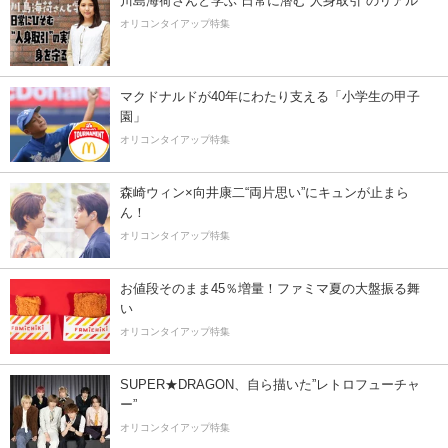
川島海荷さんと学ぶ 日常に潜む“人身取引”のリアル
オリコンタイアップ特集
マクドナルドが40年にわたり支える「小学生の甲子
園」
オリコンタイアップ特集
森崎ウィン×向井康二“両片思い”にキュンが止まら
ん！
オリコンタイアップ特集
お値段そのまま45％増量！ファミマ夏の大盤振る舞
い
オリコンタイアップ特集
SUPER★DRAGON、自ら描いた”レトロフューチャ
ー”
オリコンタイアップ特集