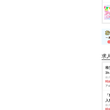
求
格
3
株
時給
アル
「
入
株
時給