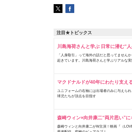
注目★トピックス
川島海荷さんと学ぶ 日常に潜む“人
「人身取引」って海外の話だと思ってませんか
起きています。川島海荷さんと学ぶリアルな実
マクドナルドが40年にわたり支え
ユニフォームの右袖には出場者のみに与えられ
球児たちが頂点を目指す
森崎ウィン×向井康二“両片思い”
森崎ウィンと向井康二がW主演！映画『（LOVE S
最速配信。究極のピュアラブ！