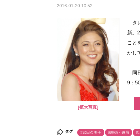
2016-01-20 10:52
タレ
新。
こと
かし
同日
9：
[拡大写真]
タグ
#武田久美子
#離婚・破局
#