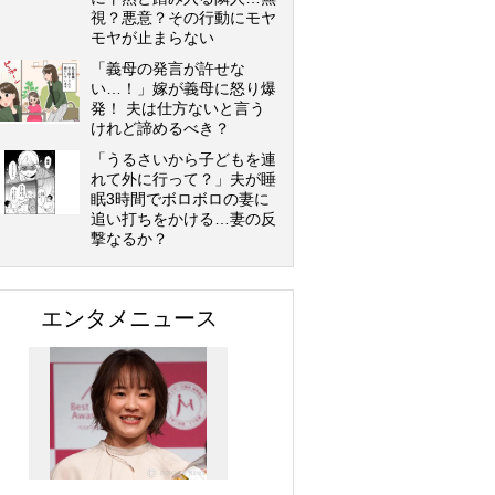
視？悪意？その行動にモヤ
モヤが止まらない
「義母の発言が許せな
い…！」嫁が義母に怒り爆
発！ 夫は仕方ないと言う
けれど諦めるべき？
「うるさいから子どもを連
れて外に行って？」夫が睡
眠3時間でボロボロの妻に
追い打ちをかける…妻の反
撃なるか？
エンタメニュース