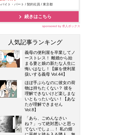
バイト・パート / 契約社員 / 東京都
続きはこちら
sponsored by 求人ボックス
人気記事ランキング
義母の便利屋を卒業してノ
ーストレス！ 離婚から始
まる妻と娘の新たな人生に
悔いはなし！【嫁を便利屋
扱いする義母 Vol.44】
ほぼ手ぶらなのに彼女の荷
物は持ちたくない？ 彼を
理解できないけど楽しまな
いともったいない！【あな
たが理解できません
Vol.8】
「あら、ごめんなさい
ね？」って絶対悪いと思っ
てないでしょ…！ 私の畑
に平然と踏み入る隣人…無