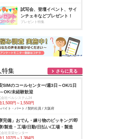
試写会、登壇イベント、サイ
ンチェキなどプレゼント！
プレゼント特集
人特集
さらに見る
安SIMのコールセンター/週3日～OK/1日
h～OK/未経験歓迎
式会社ベルシステム24
1,500円～1,550円
バイト・パート / 契約社員 / 大阪府
寮完備」おでん・練り物のピッキング/即
寮/製造・工場/日勤/日払い/工場・製造
式会社京栄センター
1,107円～1,384円