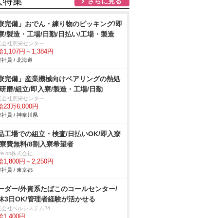
人特集
さらに見る
寮完備」おでん・練り物のピッキング/即
寮/製造・工場/日勤/日払い/工場・製造
式会社京栄センター
1,107円～1,384円
社員 / 北海道
寮完備」産業機械向けベアリングの熱処
/研磨/組立/即入寮/製造・工場/日勤
式会社京栄センター
23万6,000円
社員 / 神奈川県
品工場での組立・検査/日払いOK/即入寮
/寮費無料/8割入寮希望者
ve on株式会社
1,800円～2,250円
社員 / 東京都
ーダー/外資系たばこのコールセンター/
休3日OK/管理者経験が活かせる
式会社ベルシステム24
1,400円