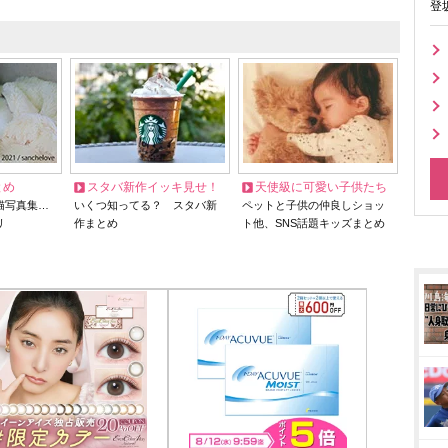
登
とめ
スタバ新作イッキ見せ！
天使級に可愛い子供たち
猫写真集…
いくつ知ってる？ スタバ新
ペットと子供の仲良しショッ
リ
作まとめ
ト他、SNS話題キッズまとめ