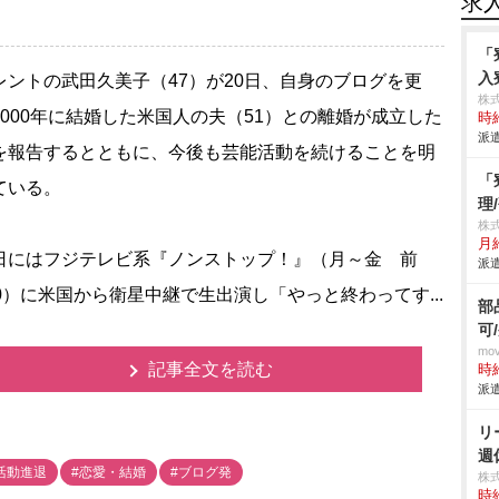
求
「
入
ントの武田久美子（47）が20日、自身のブログを更
株
2000年に結婚した米国人の夫（51）との離婚が成立した
時給
派遣
を報告するとともに、今後も芸能活動を続けることを明
「
ている。
理
株
月給
にはフジテレビ系『ノンストップ！』（月～金 前
派遣
50）に米国から衛星中継で生出演し「やっと終わってす...
部
可
mo
記事全文を読む
時給
派遣
リ
週
活動進退
#恋愛・結婚
#ブログ発
株
時給