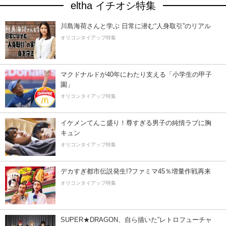
eltha イチオシ特集
川島海荷さんと学ぶ 日常に潜む“人身取引”のリアル
オリコンタイアップ特集
マクドナルドが40年にわたり支える「小学生の甲子
園」
オリコンタイアップ特集
イケメンてんこ盛り！尊すぎる男子の純情ラブに胸
キュン
オリコンタイアップ特集
デカすぎ都市伝説発生!?ファミマ45％増量作戦再来
オリコンタイアップ特集
SUPER★DRAGON、自ら描いた”レトロフューチャ