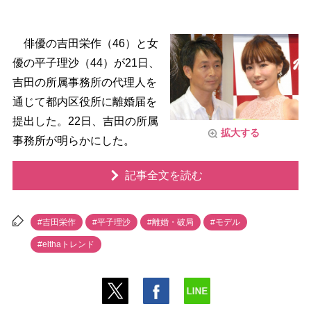
俳優の吉田栄作（46）と女
優の平子理沙（44）が21日、
吉田の所属事務所の代理人を
通じて都内区役所に離婚届を
提出した。22日、吉田の所属
拡大する
事務所が明らかにした。
記事全文を読む
#吉田栄作
#平子理沙
#離婚・破局
#モデル
#elthaトレンド