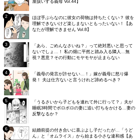
屋扱いする義母 Vol.44】
ほぼ手ぶらなのに彼女の荷物は持ちたくない？ 彼を
理解できないけど楽しまないともったいない！【あ
なたが理解できません Vol.8】
「あら、ごめんなさいね？」って絶対悪いと思って
ないでしょ…！ 私の畑に平然と踏み入る隣人…無
視？悪意？その行動にモヤモヤが止まらない
「義母の発言が許せない…！」嫁が義母に怒り爆
発！ 夫は仕方ないと言うけれど諦めるべき？
「うるさいから子どもを連れて外に行って？」夫が
睡眠3時間でボロボロの妻に追い打ちをかける…妻の
反撃なるか？
結婚前提の付き合いに喜ぶよし子だったが…「うど
ん」と「オムライス」から始まる小さな違和感【あ