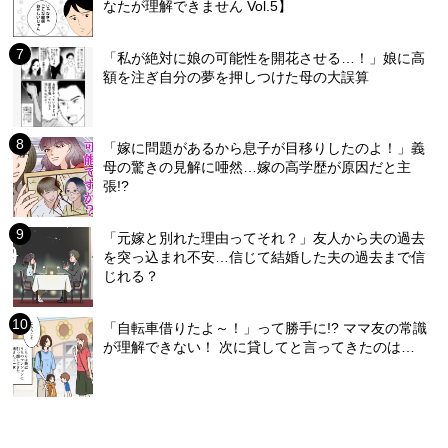
なたが理解できません Vol.5】
「私が絶対に娘の可能性を開花させる…！」娘に高
額を注ぎ自分の夢を押しつけた母の大誤算
「嫁に問題があるから息子が目移りしたのよ！」義
母の驚きの見解に唖然…嫁の高学歴が原因だと主
張!?
「元嫁と別れた理由ってそれ？」友人から夫の過去
を突っ込まれ不安…信じて結婚した夫の過去まで信
じれる？
「自転車借りたよ～！」って勝手に!? ママ友の常識
が理解できない！ 次に貸してと言ってきたのは…