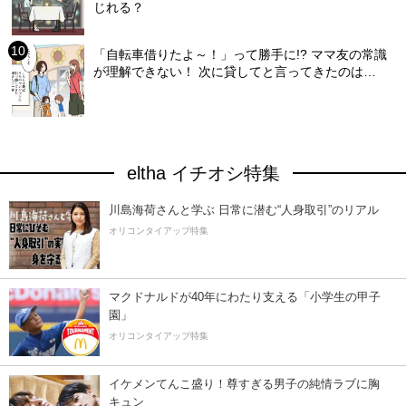
じれる？
「自転車借りたよ～！」って勝手に!? ママ友の常識
が理解できない！ 次に貸してと言ってきたのは…
eltha イチオシ特集
川島海荷さんと学ぶ 日常に潜む“人身取引”のリアル
オリコンタイアップ特集
マクドナルドが40年にわたり支える「小学生の甲子
園」
オリコンタイアップ特集
イケメンてんこ盛り！尊すぎる男子の純情ラブに胸
キュン