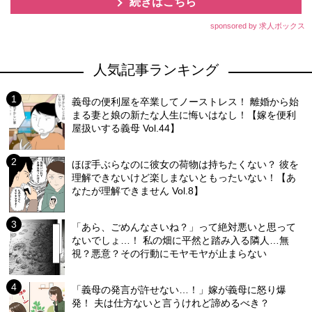
続きはこちら
sponsored by 求人ボックス
人気記事ランキング
義母の便利屋を卒業してノーストレス！ 離婚から始
まる妻と娘の新たな人生に悔いはなし！【嫁を便利
屋扱いする義母 Vol.44】
ほぼ手ぶらなのに彼女の荷物は持ちたくない？ 彼を
理解できないけど楽しまないともったいない！【あ
なたが理解できません Vol.8】
「あら、ごめんなさいね？」って絶対悪いと思って
ないでしょ…！ 私の畑に平然と踏み入る隣人…無
視？悪意？その行動にモヤモヤが止まらない
「義母の発言が許せない…！」嫁が義母に怒り爆
発！ 夫は仕方ないと言うけれど諦めるべき？