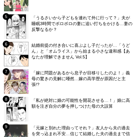
「うるさいから子どもを連れて外に行って？」夫が
睡眠3時間でボロボロの妻に追い打ちをかける…妻の
反撃なるか？
結婚前提の付き合いに喜ぶよし子だったが…「うど
ん」と「オムライス」から始まる小さな違和感【あ
なたが理解できません Vol.5】
「嫁に問題があるから息子が目移りしたのよ！」義
母の驚きの見解に唖然…嫁の高学歴が原因だと主
張!?
「私が絶対に娘の可能性を開花させる…！」娘に高
額を注ぎ自分の夢を押しつけた母の大誤算
「元嫁と別れた理由ってそれ？」友人から夫の過去
を突っ込まれ不安…信じて結婚した夫の過去まで信