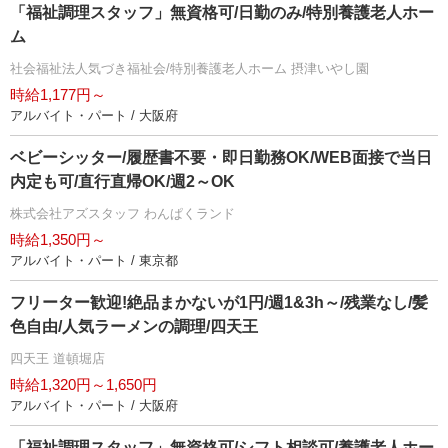
「福祉調理スタッフ」無資格可/日勤のみ/特別養護老人ホー
ム
社会福祉法人気づき福祉会/特別養護老人ホーム 摂津いやし園
時給1,177円～
アルバイト・パート / 大阪府
ベビーシッター/履歴書不要・即日勤務OK/WEB面接で当日
内定も可/直行直帰OK/週2～OK
株式会社アズスタッフ わんぱくランド
時給1,350円～
アルバイト・パート / 東京都
フリーター歓迎!絶品まかないが1円/週1&3h～/残業なし/髪
色自由/人気ラーメンの調理/四天王
四天王 道頓堀店
時給1,320円～1,650円
アルバイト・パート / 大阪府
「福祉調理スタッフ」無資格可/シフト相談可/養護老人ホー