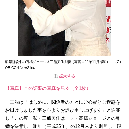
離婚訴訟中の高橋ジョージ＆三船美佳夫妻（写真＝11年11月撮影） （C）
ORICON NewS inc.
拡大する
【写真】この記事の写真を見る（全1枚）
三船は「はじめに、関係者の方々にご心配とご迷惑を
お掛けしました事を心よりお詫び申し上げます」と謝罪
し「この度、私・三船美佳は、夫・高橋ジョージとの離
婚を決意し一昨年（平成25年）の12月末より別居し、現