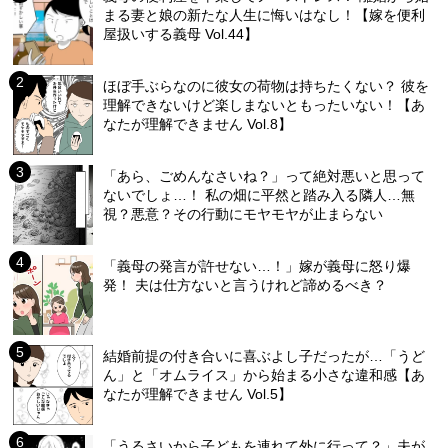
まる妻と娘の新たな人生に悔いはなし！【嫁を便利
屋扱いする義母 Vol.44】
ほぼ手ぶらなのに彼女の荷物は持ちたくない？ 彼を
理解できないけど楽しまないともったいない！【あ
なたが理解できません Vol.8】
「あら、ごめんなさいね？」って絶対悪いと思って
ないでしょ…！ 私の畑に平然と踏み入る隣人…無
視？悪意？その行動にモヤモヤが止まらない
「義母の発言が許せない…！」嫁が義母に怒り爆
発！ 夫は仕方ないと言うけれど諦めるべき？
結婚前提の付き合いに喜ぶよし子だったが…「うど
ん」と「オムライス」から始まる小さな違和感【あ
なたが理解できません Vol.5】
「うるさいから子どもを連れて外に行って？」夫が