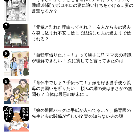
睡眠3時間でボロボロの妻に追い打ちをかける…妻の
反撃なるか？
「元嫁と別れた理由ってそれ？」友人から夫の過去
を突っ込まれ不安…信じて結婚した夫の過去まで信
じれる？
「自転車借りたよ～！」って勝手に!? ママ友の常識
が理解できない！ 次に貸してと言ってきたのは…
「育休中でしょ？手伝って！」嫁を好き勝手使う義
母のお願いを断りたい！ 頼みの綱の夫はまさかの無
関心!? 自体は最悪の結末に…
「娘の通園バッグに手紙が入ってる…？」保育園の
先生と夫の関係が怪しい!? 妻の知らない夫の顔