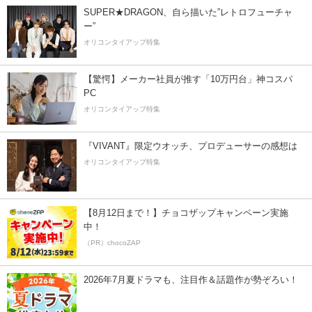
SUPER★DRAGON、自ら描いた”レトロフューチャ
ー”
オリコンタイアップ特集
【驚愕】メーカー社員が推す「10万円台」神コスパ
PC
オリコンタイアップ特集
『VIVANT』限定ウオッチ、プロデューサーの感想は
オリコンタイアップ特集
【8月12日まで！】チョコザップキャンペーン実施
中！
（PR）chocoZAP
2026年7月夏ドラマも、注目作＆話題作が勢ぞろい！