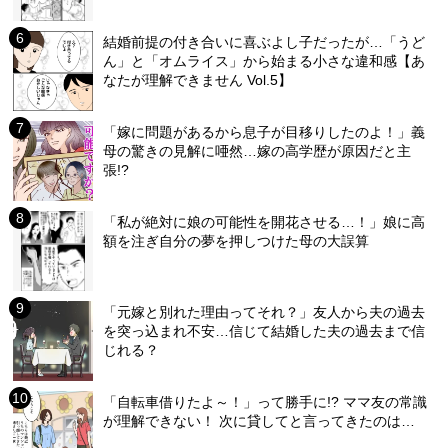
結婚前提の付き合いに喜ぶよし子だったが…「うど
ん」と「オムライス」から始まる小さな違和感【あ
なたが理解できません Vol.5】
「嫁に問題があるから息子が目移りしたのよ！」義
母の驚きの見解に唖然…嫁の高学歴が原因だと主
張!?
「私が絶対に娘の可能性を開花させる…！」娘に高
額を注ぎ自分の夢を押しつけた母の大誤算
「元嫁と別れた理由ってそれ？」友人から夫の過去
を突っ込まれ不安…信じて結婚した夫の過去まで信
じれる？
「自転車借りたよ～！」って勝手に!? ママ友の常識
が理解できない！ 次に貸してと言ってきたのは…