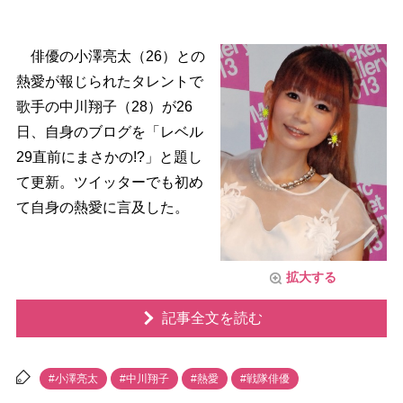
俳優の小澤亮太（26）との
熱愛が報じられたタレントで
歌手の中川翔子（28）が26
日、自身のブログを「レベル
29直前にまさかの!?」と題し
て更新。ツイッターでも初め
て自身の熱愛に言及した。
拡大する
記事全文を読む
#小澤亮太
#中川翔子
#熱愛
#戦隊俳優