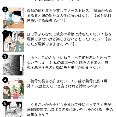
義母の便利屋を卒業してノーストレス！ 離婚から始
まる妻と娘の新たな人生に悔いはなし！【嫁を便利
屋扱いする義母 Vol.44】
ほぼ手ぶらなのに彼女の荷物は持ちたくない？ 彼を
理解できないけど楽しまないともったいない！【あ
なたが理解できません Vol.8】
「あら、ごめんなさいね？」って絶対悪いと思って
ないでしょ…！ 私の畑に平然と踏み入る隣人…無
視？悪意？その行動にモヤモヤが止まらない
「義母の発言が許せない…！」嫁が義母に怒り爆
発！ 夫は仕方ないと言うけれど諦めるべき？
「うるさいから子どもを連れて外に行って？」夫が
睡眠3時間でボロボロの妻に追い打ちをかける…妻の
反撃なるか？