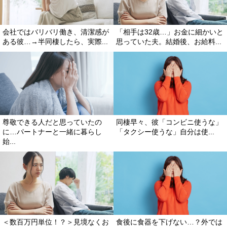
会社ではバリバリ働き、清潔感が
「相手は32歳…」お金に細かいと
ある彼…→半同棲したら、実際...
思っていた夫。結婚後、お給料...
尊敬できる人だと思っていたの
同棲早々、彼「コンビニ使うな」
に…パートナーと一緒に暮らし
「タクシー使うな」自分は使...
始...
＜数百万円単位！？＞見境なくお
食後に食器を下げない…？外では