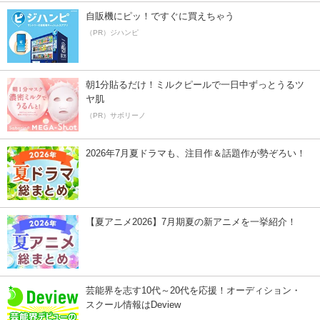
自販機にピッ！ですぐに買えちゃう
（PR）ジハンピ
朝1分貼るだけ！ミルクピールで一日中ずっとうるツ
ヤ肌
（PR）サボリーノ
2026年7月夏ドラマも、注目作＆話題作が勢ぞろい！
【夏アニメ2026】7月期夏の新アニメを一挙紹介！
芸能界を志す10代～20代を応援！オーディション・
スクール情報はDeview