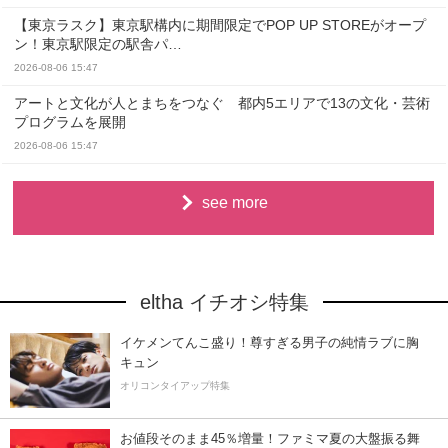
【東京ラスク】東京駅構内に期間限定でPOP UP STOREがオープ
ン！東京駅限定の駅舎パ…
2026-08-06 15:47
アートと文化が人とまちをつなぐ 都内5エリアで13の文化・芸術
プログラムを展開
2026-08-06 15:47
see more
eltha イチオシ特集
イケメンてんこ盛り！尊すぎる男子の純情ラブに胸
キュン
オリコンタイアップ特集
お値段そのまま45％増量！ファミマ夏の大盤振る舞