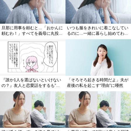
旦那に用事を頼むと…「おかんに
いつも服をきれいに着こなしてい
頼むわ！」すべてを義母に丸投...
るのに…一緒に暮らし始めてわ...
『誰か1人を選ばないといけない
「そろそろ起きる時間だよ」夫が
の？』友人と恋愛話をするも”...
産後の私を起こす“理由”に唖然