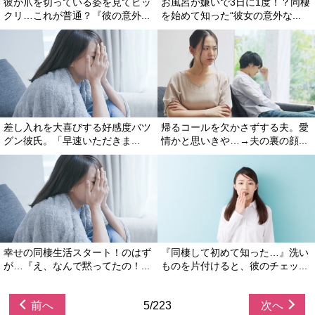
彼が爪を切っている姿を見てビッ
お風呂が嫌いで3日に1度！？同棲
クリ…これが普通？『彼の意外...
を始めて知った“彼女の意外な...
差し入れを大喜びする好感度バツ
帰るコールを欠かさずする夫。愛
グン彼氏。「早速いただきま...
情かと思いきや…→夫の裏の顔...
幸せの同棲生活スタート！のはず
『同棲して初めて知った…』洗い
が…『え、なんで黙ってたの！...
ものを片付けると、彼のチェッ...
前へ
5/223
次へ