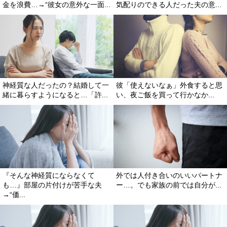
金を浪費…→“彼女の意外な一面...
気配りのできる人だった夫の意...
神経質な人だったの？結婚して一
彼「使えないなぁ」外食すると思
緒に暮らすようになると…「許...
い、夜ご飯を買って行かなか...
『そんな神経質にならなくて
外では人付き合いのいいパートナ
も…』部屋の片付けが苦手な夫
ー…。でも家族の前では自分が...
→“価...