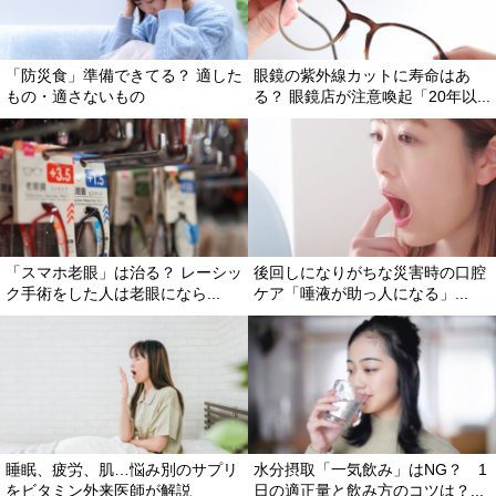
「防災食」準備できてる？ 適した
眼鏡の紫外線カットに寿命はあ
もの・適さないもの
る？ 眼鏡店が注意喚起「20年以...
「スマホ老眼」は治る？ レーシッ
後回しになりがちな災害時の口腔
ク手術をした人は老眼になら...
ケア「唾液が助っ人になる」...
睡眠、疲労、肌…悩み別のサプリ
水分摂取「一気飲み」はNG？ 1
をビタミン外来医師が解説
日の適正量と飲み方のコツは？...