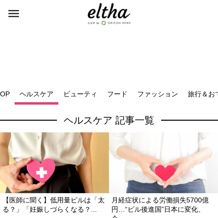
TOP
ヘルスケア
ビューティ
フード
ファッション
旅行＆お
ヘルスケア 記事一覧
【医師に聞く】低用量ピルは「太
月経症状による労働損失5700億
る？」「妊娠しづらくなる？...
円…“ピル後進国”日本に変化、