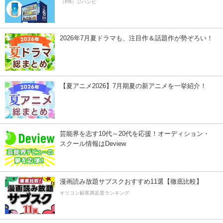
（PR）ジハンピ
2026年7月夏ドラマも、注目作＆話題作が勢ぞろい！
【夏アニメ2026】7月期夏の新アニメを一挙紹介！
芸能界を志す10代～20代を応援！オーディション・
スクール情報はDeview
漫画読み放題サブスクおすすめ11選【徹底比較】
オリコン顧客満足度ランキング