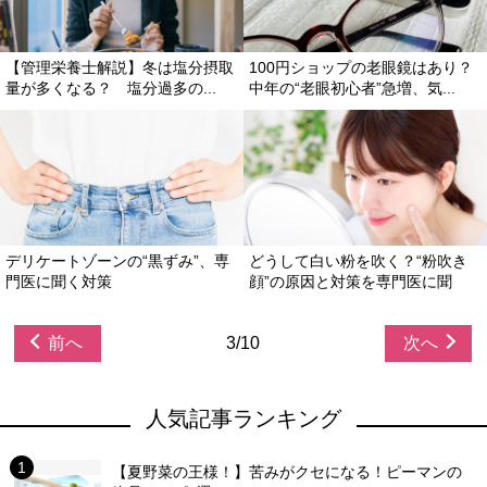
【管理栄養士解説】冬は塩分摂取
100円ショップの老眼鏡はあり？
量が多くなる？ 塩分過多の...
中年の“老眼初心者”急増、気...
デリケートゾーンの“黒ずみ”、専
どうして白い粉を吹く？“粉吹き
門医に聞く対策
顔”の原因と対策を専門医に聞
前へ
3/10
次へ
人気記事ランキング
【夏野菜の王様！】苦みがクセになる！ピーマンの