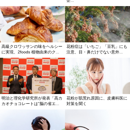
企...
高級クロワッサンの味をヘルシー
花粉症は「いちご」「豆乳」にも
に実現、2foods 植物由来のク...
注意、目・鼻だけでない意外...
明治と理化学研究所が発表「高カ
花粉が肌荒れ原因に、皮膚科医に
カオチョコレートは”脳の省エ...
対策を聞く