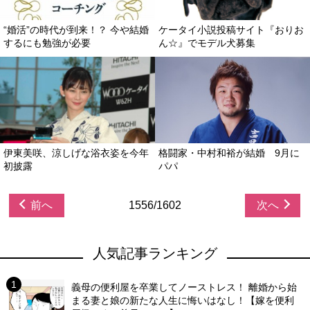
“婚活”の時代が到来！？ 今や結婚
ケータイ小説投稿サイト『おりお
するにも勉強が必要
ん☆』でモデル犬募集
伊東美咲、涼しげな浴衣姿を今年
格闘家・中村和裕が結婚 9月に
初披露
パパ
前へ
1556/1602
次へ
人気記事ランキング
義母の便利屋を卒業してノーストレス！ 離婚から始
まる妻と娘の新たな人生に悔いはなし！【嫁を便利