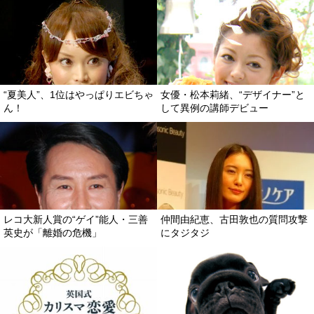
“夏美人”、1位はやっぱりエビちゃ
女優・松本莉緒、“デザイナー”と
ん！
して異例の講師デビュー
レコ大新人賞の“ゲイ”能人・三善
仲間由紀恵、古田敦也の質問攻撃
英史が「離婚の危機」
にタジタジ