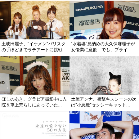
土岐田麗子、“イケメン”バリスタ
“水着姿”見納めの大久保麻理子が
の手ほどきでラテアートに挑戦
女優業に意欲 でも、プライ...
ほしのあき、グラビア撮影中に入
土屋アンナ、衝撃キスシーンの次
院＆車上荒らしにあっていた...
は“小悪魔”セクシーキャット...