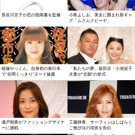
長谷川京子が恋の指南書を監修
小島よしお、美女に囲まれ新ギャ
グ「ムクムクピーヤ」
桜塚やっくん、自身初の単行本
「私たちの夢」坂田亘・小池栄子
で“谷間くっきり”ヌード披露
夫妻が“念願”の挙式
瀬戸朝香がファッションデザイナ
工藤静香、サーフィンはしばらく
ーに挑戦
ご無沙汰の現状を告白