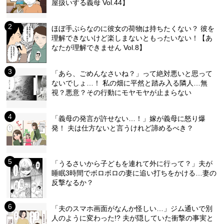
屋扱いする義母 Vol.44】
ほぼ手ぶらなのに彼女の荷物は持ちたくない？ 彼を
理解できないけど楽しまないともったいない！【あ
なたが理解できません Vol.8】
「あら、ごめんなさいね？」って絶対悪いと思って
ないでしょ…！ 私の畑に平然と踏み入る隣人…無
視？悪意？その行動にモヤモヤが止まらない
「義母の発言が許せない…！」嫁が義母に怒り爆
発！ 夫は仕方ないと言うけれど諦めるべき？
「うるさいから子どもを連れて外に行って？」夫が
睡眠3時間でボロボロの妻に追い打ちをかける…妻の
反撃なるか？
「夫のスマホ画面がなんか怪しい…」ジム通いで別
人のように変わった!? 夫が隠していた衝撃の事実と