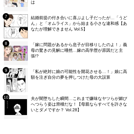
は
結婚前提の付き合いに喜ぶよし子だったが…「うど
ん」と「オムライス」から始まる小さな違和感【あ
なたが理解できません Vol.5】
「嫁に問題があるから息子が目移りしたのよ！」義
母の驚きの見解に唖然…嫁の高学歴が原因だと主
張!?
「私が絶対に娘の可能性を開花させる…！」娘に高
額を注ぎ自分の夢を押しつけた母の大誤算
夫が闇堕ちした瞬間…これまで嫌味なヤツらが媚び
へつらう姿は滑稽だな！【母親ならすべてを許さな
いとダメですか？ Vol.28】