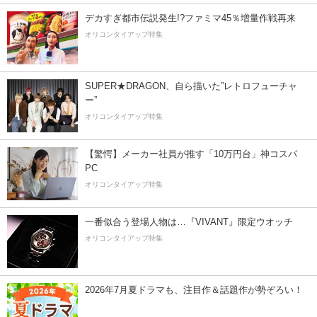
デカすぎ都市伝説発生!?ファミマ45％増量作戦再来
オリコンタイアップ特集
SUPER★DRAGON、自ら描いた”レトロフューチャ
ー”
オリコンタイアップ特集
【驚愕】メーカー社員が推す「10万円台」神コスパ
PC
オリコンタイアップ特集
一番似合う登場人物は…『VIVANT』限定ウオッチ
オリコンタイアップ特集
2026年7月夏ドラマも、注目作＆話題作が勢ぞろい！