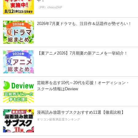
中！
（PR）chocoZAP
2026年7月夏ドラマも、注目作＆話題作が勢ぞろい！
【夏アニメ2026】7月期夏の新アニメを一挙紹介！
芸能界を志す10代～20代を応援！オーディション・
スクール情報はDeview
漫画読み放題サブスクおすすめ11選【徹底比較】
オリコン顧客満足度ランキング