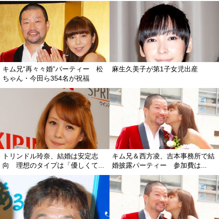
キム兄“再々々婚”パーティー 松
麻生久美子が第1子女児出産
ちゃん・今田ら354名が祝福
トリンドル玲奈、結婚は安定志
キム兄＆西方凌、吉本事務所で結
向 理想のタイプは「優しくて...
婚披露パーティー 参加費は...