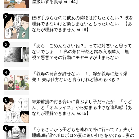
屋扱いする義母 Vol.44】
ほぼ手ぶらなのに彼女の荷物は持ちたくない？ 彼を
理解できないけど楽しまないともったいない！【あ
なたが理解できません Vol.8】
「あら、ごめんなさいね？」って絶対悪いと思って
ないでしょ…！ 私の畑に平然と踏み入る隣人…無
視？悪意？その行動にモヤモヤが止まらない
「義母の発言が許せない…！」嫁が義母に怒り爆
発！ 夫は仕方ないと言うけれど諦めるべき？
結婚前提の付き合いに喜ぶよし子だったが…「うど
ん」と「オムライス」から始まる小さな違和感【あ
なたが理解できません Vol.5】
「うるさいから子どもを連れて外に行って？」夫が
睡眠3時間でボロボロの妻に追い打ちをかける…妻の