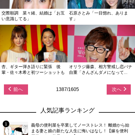
交際順調 菜々緒、結婚は「お互
石原さとみ「一目惚れ、ありま
い意識してる」
す」
杏、ギター弾き語りに緊張 後
オリラジ藤森、相方警戒し恋バナ
輩・佐々木希と初ツーショットも
自重「さんざんダメになって...
前へ
1387/1605
次へ
人気記事ランキング
義母の便利屋を卒業してノーストレス！ 離婚から始
まる妻と娘の新たな人生に悔いはなし！【嫁を便利