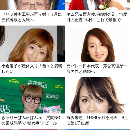
ドリフ仲本工事が再々婚！ 7月に
キム兄＆西方凌が結婚会見 “4度
三代純歌と入籍へ
目の正直”木村「これで最後で...
小倉優子が産休入り「色々と満喫
元バレー日本代表・落合真理が一
したい」
般男性と結婚へ
きゃりーぱみゅぱみゅ、質問NG
有坂来瞳、妊娠6ヶ月を発表 9月
の厳戒態勢で“秘め事”アピール
に第1子出産