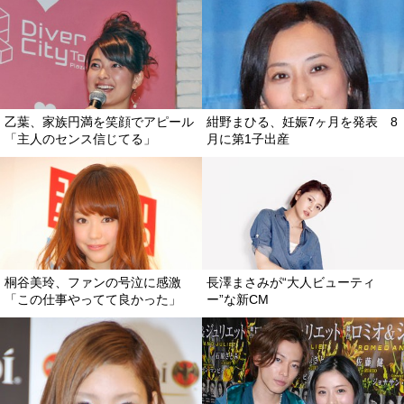
乙葉、家族円満を笑顔でアピール
紺野まひる、妊娠7ヶ月を発表 8
「主人のセンス信じてる」
月に第1子出産
桐谷美玲、ファンの号泣に感激
長澤まさみが“大人ビューティ
「この仕事やってて良かった」
ー”な新CM