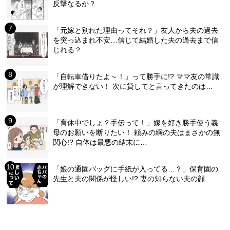
反撃なるか？
「元嫁と別れた理由ってそれ？」友人から夫の過去
を突っ込まれ不安…信じて結婚した夫の過去まで信
じれる？
「自転車借りたよ～！」って勝手に!? ママ友の常識
が理解できない！ 次に貸してと言ってきたのは…
「育休中でしょ？手伝って！」嫁を好き勝手使う義
母のお願いを断りたい！ 頼みの綱の夫はまさかの無
関心!? 自体は最悪の結末に…
「娘の通園バッグに手紙が入ってる…？」保育園の
先生と夫の関係が怪しい!? 妻の知らない夫の顔