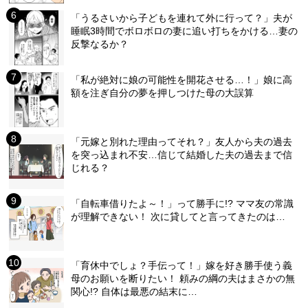
「うるさいから子どもを連れて外に行って？」夫が
睡眠3時間でボロボロの妻に追い打ちをかける…妻の
反撃なるか？
「私が絶対に娘の可能性を開花させる…！」娘に高
額を注ぎ自分の夢を押しつけた母の大誤算
「元嫁と別れた理由ってそれ？」友人から夫の過去
を突っ込まれ不安…信じて結婚した夫の過去まで信
じれる？
「自転車借りたよ～！」って勝手に!? ママ友の常識
が理解できない！ 次に貸してと言ってきたのは…
「育休中でしょ？手伝って！」嫁を好き勝手使う義
母のお願いを断りたい！ 頼みの綱の夫はまさかの無
関心!? 自体は最悪の結末に…