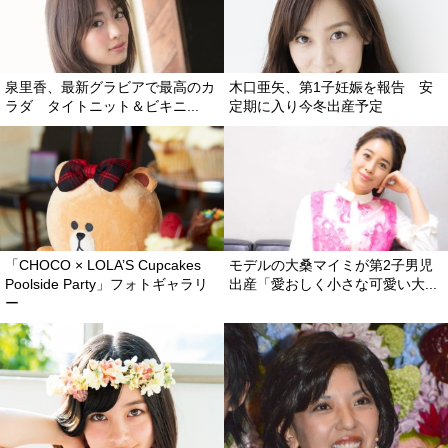
泉里香、最新グラビアで最高のカ
木口亜矢、第1子妊娠を報告 安
ラダ タイトニット＆ビキニ...
定期に入り今冬出産予定
「CHOCO × LOLA’S Cupcakes
モデルの大桑マイミが第2子男児
Poolside Party」フォトギャラリ
出産「愛おしく小さな可愛い大...
ー