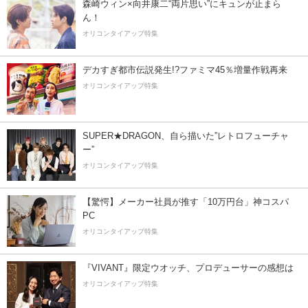
森崎ウィン×向井康二“両片思い”にキュンが止まら
ん！
オリコンタイアップ特集
デカすぎ都市伝説発生!?ファミマ45％増量作戦再来
オリコンタイアップ特集
SUPER★DRAGON、自ら描いた”レトロフューチャ
ー”
オリコンタイアップ特集
【驚愕】メーカー社員が推す「10万円台」神コスパ
PC
オリコンタイアップ特集
『VIVANT』限定ウオッチ、プロデューサーの感想は
オリコンタイアップ特集