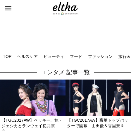
TOP
ヘルスケア
ビューティ
フード
ファッション
旅行＆
エンタメ 記事一覧
【TGC2017AW】ベッキー、妹・
【TGC2017AW】豪華トップバッ
ジェシカとランウェイ初共演
ターで開幕 山田優＆香里奈＆