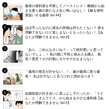
義母の便利屋を卒業してノーストレス！ 離婚から始
まる妻と娘の新たな人生に悔いはなし！【嫁を便利
屋扱いする義母 Vol.44】
ほぼ手ぶらなのに彼女の荷物は持ちたくない？ 彼を
理解できないけど楽しまないともったいない！【あ
なたが理解できません Vol.8】
「あら、ごめんなさいね？」って絶対悪いと思って
ないでしょ…！ 私の畑に平然と踏み入る隣人…無
視？悪意？その行動にモヤモヤが止まらない
「義母の発言が許せない…！」嫁が義母に怒り爆
発！ 夫は仕方ないと言うけれど諦めるべき？
結婚前提の付き合いに喜ぶよし子だったが…「うど
ん」と「オムライス」から始まる小さな違和感【あ
なたが理解できません Vol.5】