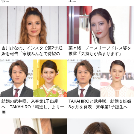
会...
土...
吉川ひなの、インスタで第2子妊
菜々緒、ノースリーブドレス姿を
娠を報告「家族みんなで待望の...
披露「気持ちが高まります」
結婚の武井咲、来春第1子出産
TAKAHIROと武井咲、結婚＆妊娠
へ TAKAHIRO「精進し、より一
3ヶ月を発表 来年第1子誕生へ...
層...