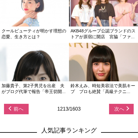
クールビューティが明かす理想の
AKB48グループ公認ブランドのス
恋愛、生き方とは？
トアが原宿に開店 宮脇「ファ...
加藤貴子、第2子男児を出産 夫
鈴木えみ、時短美容法で美肌キー
がブログ代筆で報告「帝王切開...
プ プロも絶賛「高級テクニ...
前へ
1213/1603
次へ
人気記事ランキング