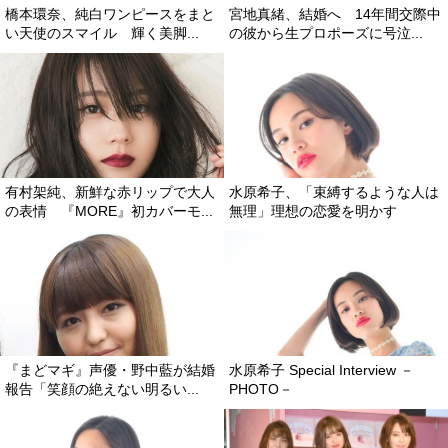
橋本環奈、純白ワンピースをまと
宮地真緒、結婚へ 14年間交際中
い天使のスマイル 輝く美脚...
の彼から生プロポーズに号泣...
有村架純、新鮮な赤リップで大人
水原希子、「束縛するような人は
の表情 『MORE』初カバーモ...
無理」理想の恋愛を明かす
『まどマギ』声優・野中藍が結婚
水原希子 Special Interview －
報告「笑顔の絶えない明るい...
PHOTO－