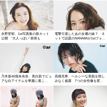
永野芽郁、1st写真集の新カット
電撃引退したあの女優の妹？ ネ
公開 “大人っぽい”表情も
ットで話題のNANAMIが1stフォ...
乃木坂46堀未央奈、美白肌でピュ
高畑充希、ヘルシーな美肌を惜し
アな白アイテムを華麗に着こ...
みなく披露 7つの女性像を変...