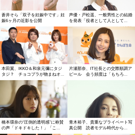
蒼井そら「双子を妊娠中です」妊
声優・戸松遥、一般男性との結婚
娠6ヶ月の近影を公開
を発表「役者として人として...
本田翼、IKKO＆和泉元彌にタジ
片瀬那奈、IT社長との交際順調ア
タジ？ チョコプラが物まねオ...
ピール 会う頻度は「もちろ...
橋本環奈の“圧倒的透明感”に称賛
青木裕子、貴重なプライベート写
の声「ドキドキした！」「こ...
真公開 読者モデル時代から...