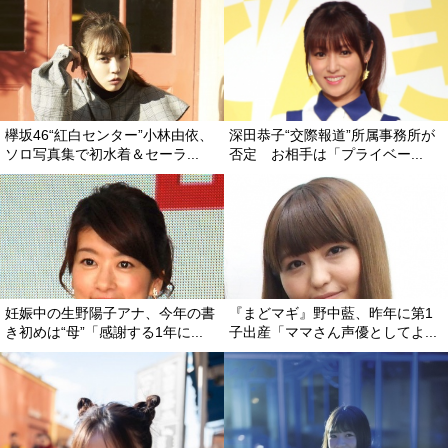
欅坂46“紅白センター”小林由依、
深田恭子“交際報道”所属事務所が
ソロ写真集で初水着＆セーラ...
否定 お相手は「プライベー...
妊娠中の生野陽子アナ、今年の書
『まどマギ』野中藍、昨年に第1
き初めは“母”「感謝する1年に...
子出産「ママさん声優としてよ...