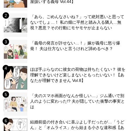
屋扱いする義母 Vol.44】
「あら、ごめんなさいね？」って絶対悪いと思って
ないでしょ…！ 私の畑に平然と踏み入る隣人…無
視？悪意？その行動にモヤモヤが止まらない
「義母の発言が許せない…！」嫁が義母に怒り爆
発！ 夫は仕方ないと言うけれど諦めるべき？
ほぼ手ぶらなのに彼女の荷物は持ちたくない？ 彼を
理解できないけど楽しまないともったいない！【あ
なたが理解できません Vol.8】
「夫のスマホ画面がなんか怪しい…」ジム通いで別
人のように変わった!? 夫が隠していた衝撃の事実と
は
結婚前提の付き合いに喜ぶよし子だったが…「うど
ん」と「オムライス」から始まる小さな違和感【あ