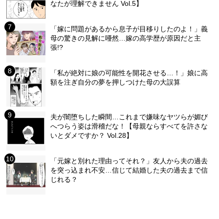
なたが理解できません Vol.5】
「嫁に問題があるから息子が目移りしたのよ！」義
母の驚きの見解に唖然…嫁の高学歴が原因だと主
張!?
「私が絶対に娘の可能性を開花させる…！」娘に高
額を注ぎ自分の夢を押しつけた母の大誤算
夫が闇堕ちした瞬間…これまで嫌味なヤツらが媚び
へつらう姿は滑稽だな！【母親ならすべてを許さな
いとダメですか？ Vol.28】
「元嫁と別れた理由ってそれ？」友人から夫の過去
を突っ込まれ不安…信じて結婚した夫の過去まで信
じれる？