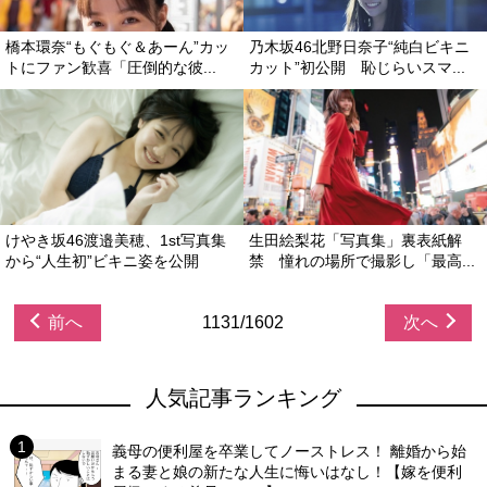
橋本環奈“もぐもぐ＆あーん”カッ
乃木坂46北野日奈子“純白ビキニ
トにファン歓喜「圧倒的な彼...
カット”初公開 恥じらいスマ...
けやき坂46渡邉美穂、1st写真集
生田絵梨花「写真集」裏表紙解
から“人生初”ビキニ姿を公開
禁 憧れの場所で撮影し「最高...
前へ
1131/1602
次へ
人気記事ランキング
義母の便利屋を卒業してノーストレス！ 離婚から始
まる妻と娘の新たな人生に悔いはなし！【嫁を便利