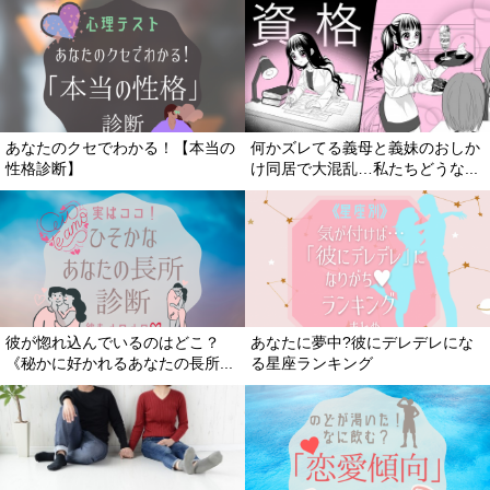
あなたのクセでわかる！【本当の
何かズレてる義母と義妹のおしか
性格診断】
け同居で大混乱…私たちどうな...
彼が惚れ込んでいるのはどこ？
あなたに夢中?彼にデレデレにな
《秘かに好かれるあなたの長所...
る星座ランキング