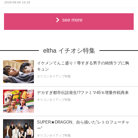
2026-08-06 14:16
see more
eltha イチオシ特集
イケメンてんこ盛り！尊すぎる男子の純情ラブに胸
キュン
オリコンタイアップ特集
デカすぎ都市伝説発生!?ファミマ45％増量作戦再来
オリコンタイアップ特集
SUPER★DRAGON、自ら描いた”レトロフューチャ
ー”
オリコンタイアップ特集