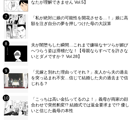
なたが理解できません Vol.5】
「私が絶対に娘の可能性を開花させる…！」娘に高
額を注ぎ自分の夢を押しつけた母の大誤算
夫が闇堕ちした瞬間…これまで嫌味なヤツらが媚び
へつらう姿は滑稽だな！【母親ならすべてを許さな
いとダメですか？ Vol.28】
「元嫁と別れた理由ってそれ？」友人から夫の過去
を突っ込まれ不安…信じて結婚した夫の過去まで信
じれる？
「こっちは高い金払ってるのよ！」義母が両家の顔
合わせで突然豹変!? 結婚式では返金要求まで!? 優し
いと信じた義母の本性