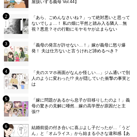
屋扱いする義母 Vol.44】
「あら、ごめんなさいね？」って絶対悪いと思って
ないでしょ…！ 私の畑に平然と踏み入る隣人…無
視？悪意？その行動にモヤモヤが止まらない
「義母の発言が許せない…！」嫁が義母に怒り爆
発！ 夫は仕方ないと言うけれど諦めるべき？
「夫のスマホ画面がなんか怪しい…」ジム通いで別
人のように変わった!? 夫が隠していた衝撃の事実と
は
「嫁に問題があるから息子が目移りしたのよ！」義
母の驚きの見解に唖然…嫁の高学歴が原因だと主
張!?
結婚前提の付き合いに喜ぶよし子だったが…「うど
ん」と「オムライス」から始まる小さな違和感【あ