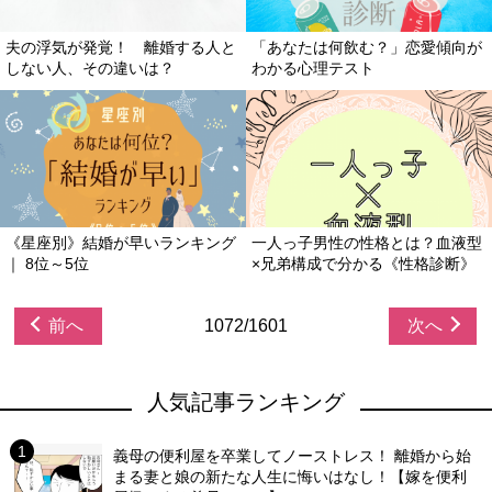
夫の浮気が発覚！ 離婚する人と
「あなたは何飲む？」恋愛傾向が
しない人、その違いは？
わかる心理テスト
《星座別》結婚が早いランキング
一人っ子男性の性格とは？血液型
｜ 8位～5位
×兄弟構成で分かる《性格診断》
前へ
1072/1601
次へ
人気記事ランキング
義母の便利屋を卒業してノーストレス！ 離婚から始
まる妻と娘の新たな人生に悔いはなし！【嫁を便利