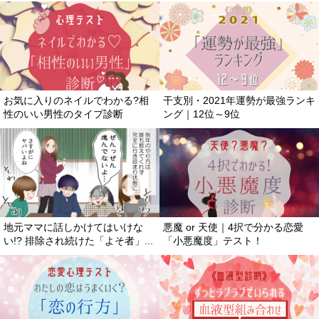
お気に入りのネイルでわかる?相
干支別・2021年運勢が最強ランキ
性のいい男性のタイプ診断
ング｜12位～9位
地元ママに話しかけてはいけな
悪魔 or 天使｜4択で分かる恋愛
い!? 排除され続けた「よそ者」...
「小悪魔度」テスト！