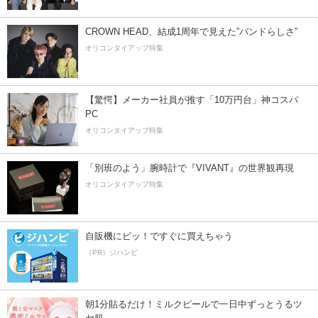
CROWN HEAD、結成1周年で見えた”バンドらしさ”
オリコンタイアップ特集
【驚愕】メーカー社員が推す「10万円台」神コスパ
PC
オリコンタイアップ特集
「別班のよう」腕時計で『VIVANT』の世界観再現
オリコンタイアップ特集
自販機にピッ！ですぐに買えちゃう
（PR）ジハンピ
朝1分貼るだけ！ミルクピールで一日中ずっとうるツ