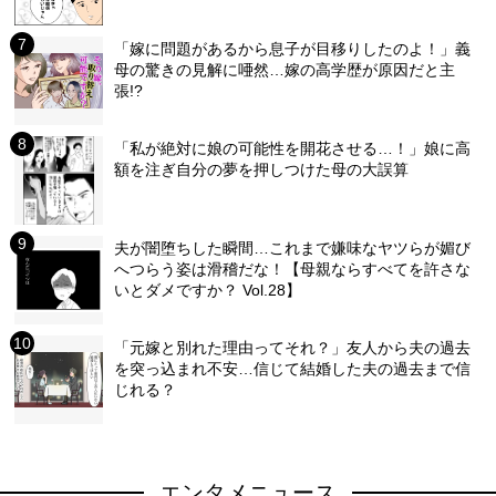
「嫁に問題があるから息子が目移りしたのよ！」義
母の驚きの見解に唖然…嫁の高学歴が原因だと主
張!?
「私が絶対に娘の可能性を開花させる…！」娘に高
額を注ぎ自分の夢を押しつけた母の大誤算
夫が闇堕ちした瞬間…これまで嫌味なヤツらが媚び
へつらう姿は滑稽だな！【母親ならすべてを許さな
いとダメですか？ Vol.28】
「元嫁と別れた理由ってそれ？」友人から夫の過去
を突っ込まれ不安…信じて結婚した夫の過去まで信
じれる？
エンタメニュース