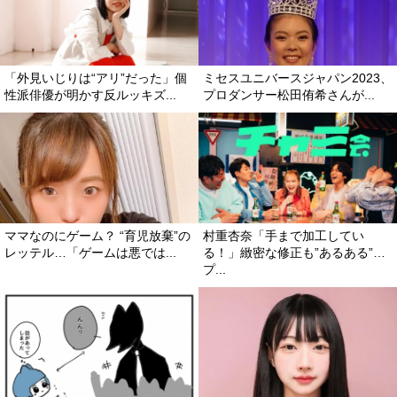
「外見いじりは“アリ”だった」個
ミセスユニバースジャパン2023、
性派俳優が明かす反ルッキズ...
プロダンサー松田侑希さんが...
ママなのにゲーム？ “育児放棄”の
村重杏奈「手まで加工してい
レッテル…「ゲームは悪では...
る！」緻密な修正も”あるある”…
プ...