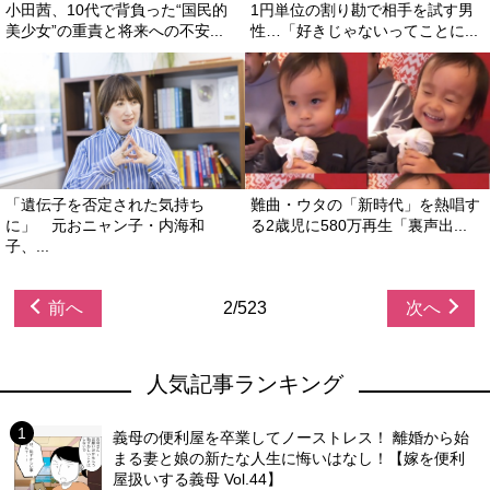
小田茜、10代で背負った“国民的
1円単位の割り勘で相手を試す男
美少女”の重責と将来への不安...
性…「好きじゃないってことに...
「遺伝子を否定された気持ち
難曲・ウタの「新時代」を熱唱す
に」 元おニャン子・内海和
る2歳児に580万再生「裏声出...
子、...
前へ
2/523
次へ
人気記事ランキング
義母の便利屋を卒業してノーストレス！ 離婚から始
まる妻と娘の新たな人生に悔いはなし！【嫁を便利
屋扱いする義母 Vol.44】