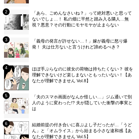
「あら、ごめんなさいね？」って絶対悪いと思って
ないでしょ…！ 私の畑に平然と踏み入る隣人…無
視？悪意？その行動にモヤモヤが止まらない
「義母の発言が許せない…！」嫁が義母に怒り爆
発！ 夫は仕方ないと言うけれど諦めるべき？
ほぼ手ぶらなのに彼女の荷物は持ちたくない？ 彼を
理解できないけど楽しまないともったいない！【あ
なたが理解できません Vol.8】
「夫のスマホ画面がなんか怪しい…」ジム通いで別
人のように変わった!? 夫が隠していた衝撃の事実と
は
結婚前提の付き合いに喜ぶよし子だったが…「うど
ん」と「オムライス」から始まる小さな違和感【あ
なたが理解できません Vol.5】