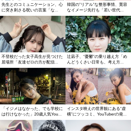
先生とのコミュニケーション、心
韓国の”リアル”な整形事情、寛容
に突き刺さる呪いの言葉「な...
なイメージ先行も「若い世代...
不登校だった女子高生が見つけた
辻凪子、“憂鬱”の乗り越え方「め
居場所「友達ゼロの方が配信...
んどうくさい日常も、考え方...
「イジメはなかった、でも学校に
インスタ映えの世界観にある“虚
は行けなかった」20歳人気You...
構”にツッコミ、YouTuberの発...