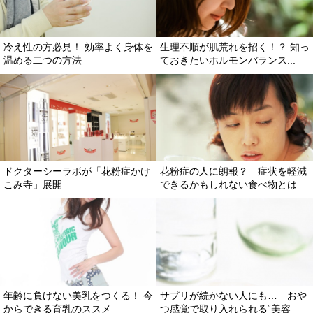
冷え性の方必見！ 効率よく身体を
生理不順が肌荒れを招く！？ 知っ
温める二つの方法
ておきたいホルモンバランス...
ドクターシーラボが「花粉症かけ
花粉症の人に朗報？ 症状を軽減
こみ寺」展開
できるかもしれない食べ物とは
年齢に負けない美乳をつくる！ 今
サプリが続かない人にも… お
からできる育乳のススメ
つ感覚で取り入れられる“美容...