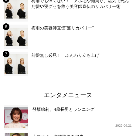
梅雨でも怖くない！ アホ毛や顔周り、湿気で死ん
だ髪や寝グセを救う美容師直伝のリカバリー術
梅雨の美容師直伝”髪リカバリー”
前髪無し必見！ ふんわり立ち上げ
エンタメニュース
登坂絵莉、4歳長男とランニング
2025.09.21