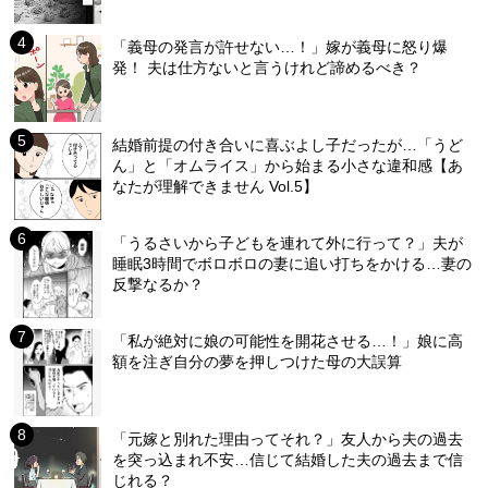
「義母の発言が許せない…！」嫁が義母に怒り爆
発！ 夫は仕方ないと言うけれど諦めるべき？
結婚前提の付き合いに喜ぶよし子だったが…「うど
ん」と「オムライス」から始まる小さな違和感【あ
なたが理解できません Vol.5】
「うるさいから子どもを連れて外に行って？」夫が
睡眠3時間でボロボロの妻に追い打ちをかける…妻の
反撃なるか？
「私が絶対に娘の可能性を開花させる…！」娘に高
額を注ぎ自分の夢を押しつけた母の大誤算
「元嫁と別れた理由ってそれ？」友人から夫の過去
を突っ込まれ不安…信じて結婚した夫の過去まで信
じれる？