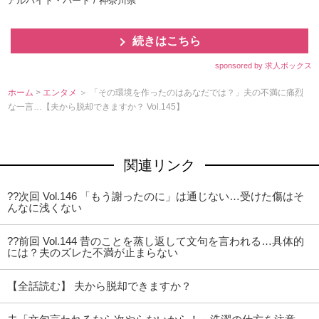
アルバイト・パート / 神奈川県
続きはこちら
sponsored by 求人ボックス
ホーム
>
エンタメ
＞ 「その環境を作ったのはあなだでは？」夫の不満に痛烈
な一言…【夫から脱却できますか？ Vol.145】
関連リンク
??次回 Vol.146 「もう謝ったのに」は通じない…受けた傷はそ
んなに浅くない
??前回 Vol.144 昔のことを蒸し返して文句を言われる…具体的
には？夫のズレた不満が止まらない
【全話読む】 夫から脱却できますか？