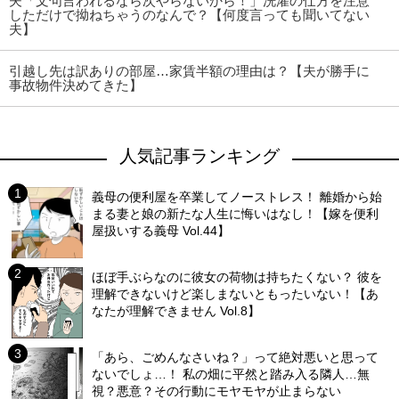
夫「文句言われるなら次やらないから！」洗濯の仕方を注意
しただけで拗ねちゃうのなんで？【何度言っても聞いてない
夫】
引越し先は訳ありの部屋…家賃半額の理由は？【夫が勝手に
事故物件決めてきた】
人気記事ランキング
義母の便利屋を卒業してノーストレス！ 離婚から始
まる妻と娘の新たな人生に悔いはなし！【嫁を便利
屋扱いする義母 Vol.44】
ほぼ手ぶらなのに彼女の荷物は持ちたくない？ 彼を
理解できないけど楽しまないともったいない！【あ
なたが理解できません Vol.8】
「あら、ごめんなさいね？」って絶対悪いと思って
ないでしょ…！ 私の畑に平然と踏み入る隣人…無
視？悪意？その行動にモヤモヤが止まらない