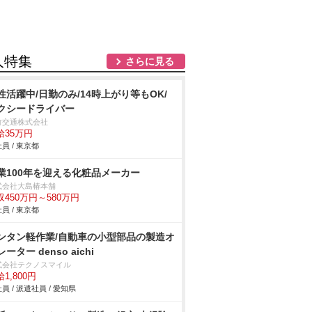
人特集
さらに見る
性活躍中/日勤のみ/14時上がり等もOK/
クシードライバー
竹交通株式会社
給35万円
員 / 東京都
業100年を迎える化粧品メーカー
式会社大島椿本舗
収450万円～580万円
員 / 東京都
ンタン軽作業/自動車の小型部品の製造オ
ーター denso aichi
式会社テクノスマイル
1,800円
員 / 派遣社員 / 愛知県