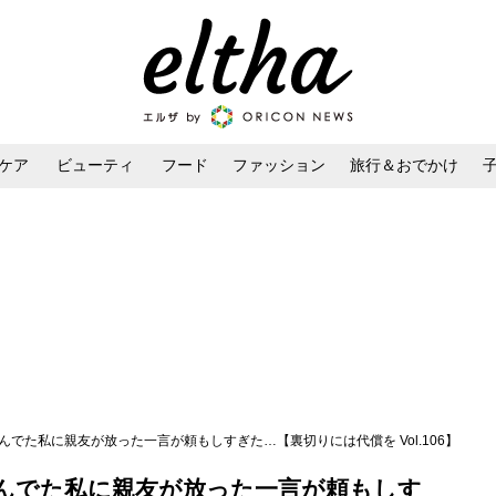
ケア
ビューティ
フード
ファッション
旅行＆おでかけ
ンケア
ダイエット・ボディケア
ヘアスタイル・ヘアアレンジ
んでた私に親友が放った一言が頼もしすぎた…【裏切りには代償を Vol.106】
んでた私に親友が放った一言が頼もしす