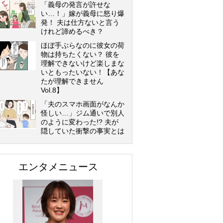
「義母の発言が許せな
い…！」嫁が義母に怒り爆
発！ 夫は仕方ないと言う
けれど諦めるべき？
ほぼ手ぶらなのに彼女の荷
物は持ちたくない？ 彼を
理解できないけど楽しまな
いともったいない！【あな
たが理解できません
Vol.8】
「夫のスマホ画面がなんか
怪しい…」ジム通いで別人
のように変わった!? 夫が
隠していた衝撃の事実とは
エンタメニュース