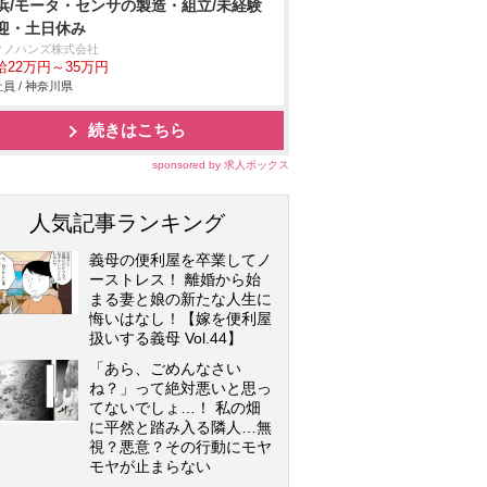
浜/モータ・センサの製造・組立/未経験
迎・土日休み
クノハンズ株式会社
給22万円～35万円
員 / 神奈川県
続きはこちら
sponsored by 求人ボックス
人気記事ランキング
義母の便利屋を卒業してノ
ーストレス！ 離婚から始
まる妻と娘の新たな人生に
悔いはなし！【嫁を便利屋
扱いする義母 Vol.44】
「あら、ごめんなさい
ね？」って絶対悪いと思っ
てないでしょ…！ 私の畑
に平然と踏み入る隣人…無
視？悪意？その行動にモヤ
モヤが止まらない