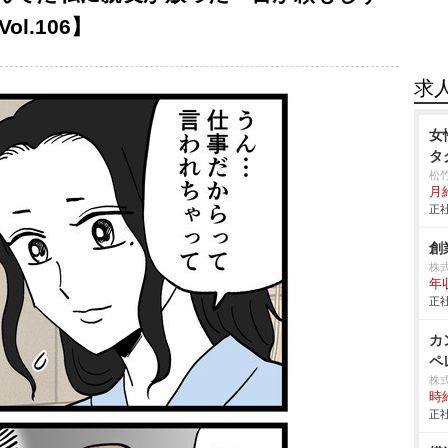
l.106】
求
女
タ
松
月
正社
創
株
年
正社
カ
ペレ
株
時給
正社