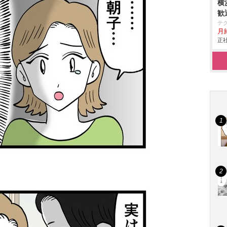
横
歓
テ
月
正社