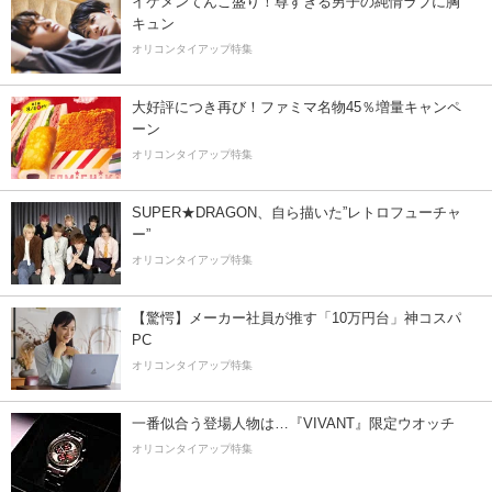
イケメンてんこ盛り！尊すぎる男子の純情ラブに胸
キュン
オリコンタイアップ特集
大好評につき再び！ファミマ名物45％増量キャンペ
ーン
オリコンタイアップ特集
SUPER★DRAGON、自ら描いた”レトロフューチャ
ー”
オリコンタイアップ特集
【驚愕】メーカー社員が推す「10万円台」神コスパ
PC
オリコンタイアップ特集
一番似合う登場人物は…『VIVANT』限定ウオッチ
オリコンタイアップ特集