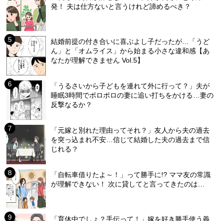
発！ 夫は仕方ないと言うけれど諦めるべき？
結婚前提の付き合いに喜ぶよし子だったが…「うど
ん」と「オムライス」から始まる小さな違和感【あ
なたが理解できません Vol.5】
「うるさいから子どもを連れて外に行って？」夫が
睡眠3時間でボロボロの妻に追い打ちをかける…妻の
反撃なるか？
「元嫁と別れた理由ってそれ？」友人から夫の過去
を突っ込まれ不安…信じて結婚した夫の過去まで信
じれる？
「自転車借りたよ～！」って勝手に!? ママ友の常識
が理解できない！ 次に貸してと言ってきたのは…
「育休中でしょ？手伝って！」嫁を好き勝手使う義