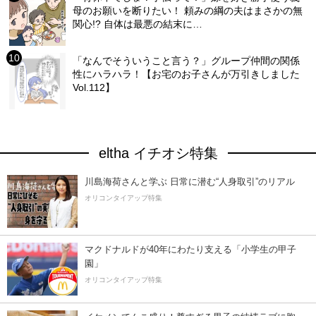
母のお願いを断りたい！ 頼みの綱の夫はまさかの無
関心!? 自体は最悪の結末に…
「なんでそういうこと言う？」グループ仲間の関係
性にハラハラ！【お宅のお子さんが万引きしました
Vol.112】
eltha イチオシ特集
川島海荷さんと学ぶ 日常に潜む“人身取引”のリアル
オリコンタイアップ特集
マクドナルドが40年にわたり支える「小学生の甲子
園」
オリコンタイアップ特集