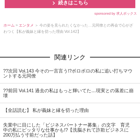
続きはこちら
sponsored by 求人ボックス
ホーム
>
エンタメ
＞ 今の姿を見られたくなかった…元同僚との再会で心がざ
わつく【私が義妹と縁を切った理由 Vol.142】
関連リンク
??次回 Vol.143 今その一言言う!?ボロボロの私に追い打ちマウ
ントする元同僚
??前回 Vol.141 過去の私はもっと輝いてた…現実との落差に崩
壊
【全話読む】 私が義妹と縁を切った理由
失業中に目にした「ビジネスパートナー募集」の文字 育児
中の私にピッタリな仕事かも!?【洗脳されて詐欺ビジネスに
200万払う寸前だった話】