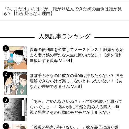
「3ヶ月だけ」のはずが…転がり込んできた姉の面倒は誰が見
る？【姉が帰らない理由】
人気記事ランキング
義母の便利屋を卒業してノーストレス！ 離婚から始
まる妻と娘の新たな人生に悔いはなし！【嫁を便利
屋扱いする義母 Vol.44】
ほぼ手ぶらなのに彼女の荷物は持ちたくない？ 彼を
理解できないけど楽しまないともったいない！【あ
なたが理解できません Vol.8】
「あら、ごめんなさいね？」って絶対悪いと思って
ないでしょ…！ 私の畑に平然と踏み入る隣人…無
視？悪意？その行動にモヤモヤが止まらない
「義母の発言が許せない…！」嫁が義母に怒り爆