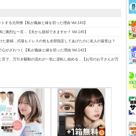
する元同僚【私が義妹と縁を切った理由 Vol.143】
痛烈な一言…【夫から脱却できますか？ Vol.145】
つけた新婦…式場もドレスの色も全部指定してあげたのに友人の返答は？
がざわつく【私が義妹と縁を切った理由 Vol.142】
と言で、万引き騒動の流れが一気に逆転し始める…【お宅のお子さんが万