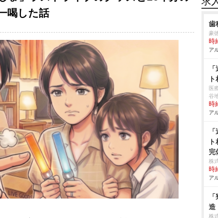
求
一喝した話
歯
豪
時給
アル
「
ト
医
谷
時給
アル
「
ト
完
株
時給
アル
「
造
株