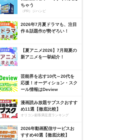
ちゃう
（PR）ジハンピ
2026年7月夏ドラマも、注目
作＆話題作が勢ぞろい！
【夏アニメ2026】7月期夏の
新アニメを一挙紹介！
芸能界を志す10代～20代を
応援！オーディション・スク
ール情報はDeview
漫画読み放題サブスクおすす
め11選【徹底比較】
オリコン顧客満足度ランキング
2026年動画配信サービスお
すすめ40選【徹底比較】