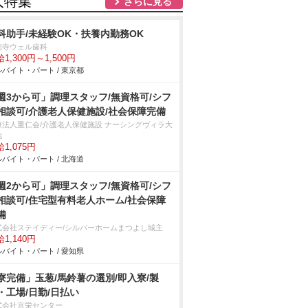
人特集
さらに見る
科助手/未経験OK・扶養内勤務OK
徳寺ウェル歯科
1,300円～1,500円
バイト・パート / 東京都
週3から可」調理スタッフ/無資格可/シフ
相談可/介護老人保健施設/社会保障完備
療法人重仁会/介護老人保健施設 ナーシングヴィラ大
地
1,075円
バイト・パート / 北海道
週2から可」調理スタッフ/無資格可/シフ
相談可/住宅型有料老人ホーム/社会保障
備
式会社ステイディー/シルバーホームまつよし城主
1,140円
バイト・パート / 愛知県
寮完備」玉葱/馬鈴薯の選別/即入寮/製
・工場/日勤/日払い
式会社京栄センター