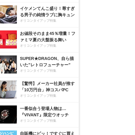
イケメンてんこ盛り！尊すぎ
る男子の純情ラブに胸キュン
オリコンタイアップ特集
お値段そのまま45％増量！フ
ァミマ夏の大盤振る舞い
オリコンタイアップ特集
SUPER★DRAGON、自ら描
いた”レトロフューチャー”
オリコンタイアップ特集
【驚愕】メーカー社員が推す
「10万円台」神コスパPC
オリコンタイアップ特集
一番似合う登場人物は…
『VIVANT』限定ウオッチ
オリコンタイアップ特集
自販機にピッ！ですぐに買え