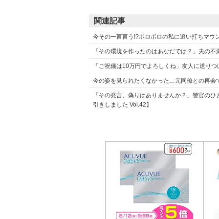
関連記事
今その一言言う!?ボロボロの私に追い打ちマウント
「その環境を作ったのはあなだでは？」夫の不満に
「ご祝儀は10万円でよろしくね」友人に送り
今の姿を見られたくなかった…元同僚との再会で心
「その発言、偽りはありませんか？」警官のひ
引きしました Vol.42】