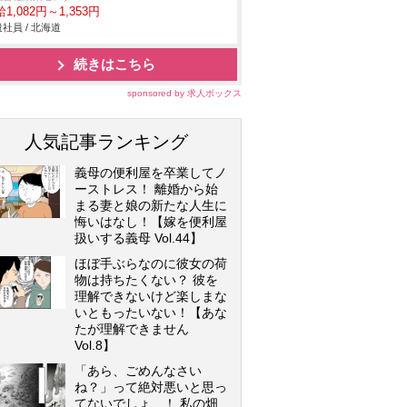
1,082円～1,353円
社員 / 北海道
続きはこちら
sponsored by 求人ボックス
人気記事ランキング
義母の便利屋を卒業してノ
ーストレス！ 離婚から始
まる妻と娘の新たな人生に
悔いはなし！【嫁を便利屋
扱いする義母 Vol.44】
ほぼ手ぶらなのに彼女の荷
物は持ちたくない？ 彼を
理解できないけど楽しまな
いともったいない！【あな
たが理解できません
Vol.8】
「あら、ごめんなさい
ね？」って絶対悪いと思っ
てないでしょ…！ 私の畑