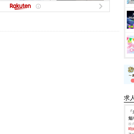
求
「
短
株
時給