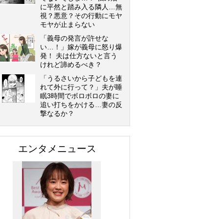
に平然と踏み入る隣人…無
視？悪意？その行動にモヤ
モヤが止まらない
「義母の発言が許せな
い…！」嫁が義母に怒り爆
発！ 夫は仕方ないと言う
けれど諦めるべき？
「うるさいから子どもを連
れて外に行って？」夫が睡
眠3時間でボロボロの妻に
追い打ちをかける…妻の反
撃なるか？
エンタメニュース