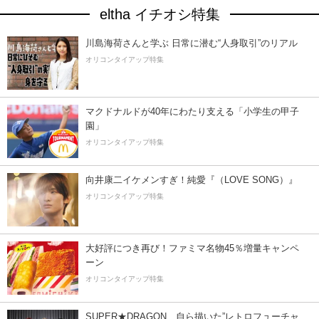
eltha イチオシ特集
川島海荷さんと学ぶ 日常に潜む“人身取引”のリアル
オリコンタイアップ特集
マクドナルドが40年にわたり支える「小学生の甲子
園」
オリコンタイアップ特集
向井康二イケメンすぎ！純愛『（LOVE SONG）』
オリコンタイアップ特集
大好評につき再び！ファミマ名物45％増量キャンペ
ーン
オリコンタイアップ特集
SUPER★DRAGON、自ら描いた”レトロフューチャ