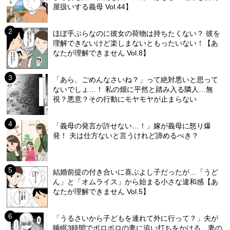
屋扱いする義母 Vol.44】
ほぼ手ぶらなのに彼女の荷物は持ちたくない？ 彼を
理解できないけど楽しまないともったいない！【あ
なたが理解できません Vol.8】
「あら、ごめんなさいね？」って絶対悪いと思って
ないでしょ…！ 私の畑に平然と踏み入る隣人…無
視？悪意？その行動にモヤモヤが止まらない
「義母の発言が許せない…！」嫁が義母に怒り爆
発！ 夫は仕方ないと言うけれど諦めるべき？
結婚前提の付き合いに喜ぶよし子だったが…「うど
ん」と「オムライス」から始まる小さな違和感【あ
なたが理解できません Vol.5】
「うるさいから子どもを連れて外に行って？」夫が
睡眠3時間でボロボロの妻に追い打ちをかける…妻の