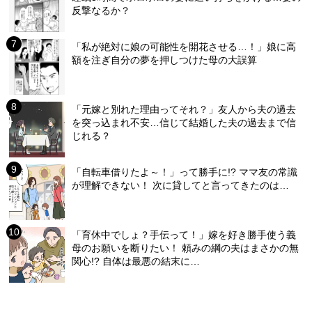
反撃なるか？
「私が絶対に娘の可能性を開花させる…！」娘に高
額を注ぎ自分の夢を押しつけた母の大誤算
「元嫁と別れた理由ってそれ？」友人から夫の過去
を突っ込まれ不安…信じて結婚した夫の過去まで信
じれる？
「自転車借りたよ～！」って勝手に!? ママ友の常識
が理解できない！ 次に貸してと言ってきたのは…
「育休中でしょ？手伝って！」嫁を好き勝手使う義
母のお願いを断りたい！ 頼みの綱の夫はまさかの無
関心!? 自体は最悪の結末に…