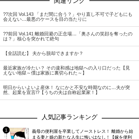
関連リンク
??次回 Vol.143 「まだ間に合う？」やり直し不可で子どもにも
会えない…最悪のケースを目の当たりに
??前回 Vol.141 離婚回避の正念場…「奥さんの笑顔を奪ったの
は？」核心を突かれて絶句
【全話読む】 夫から脱却できますか？
最近家族が冷たい？ その違和感は地獄への入り口だった【見
えない地獄～僕は家族に裏切られた～】
明日からいよいよ産休！ なにかと不安な時期なのに…夫が突
然、起業を宣言!?【うちの夫は自称起業家！】
人気記事ランキング
義母の便利屋を卒業してノーストレス！ 離婚から始
まる妻と娘の新たな人生に悔いはなし！【嫁を便利