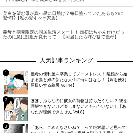
美白を望む母が真っ黒に日焼け!? 毎日塗っていたあるものに
驚愕!?【私の愛すべき家族】
義母と期間限定の同居生活スタート！ 最初はちゃん付けだっ
たのに急に態度が変わって…【同居したら呼び捨て義母】
人気記事ランキング
義母の便利屋を卒業してノーストレス！ 離婚から始
まる妻と娘の新たな人生に悔いはなし！【嫁を便利
屋扱いする義母 Vol.44】
ほぼ手ぶらなのに彼女の荷物は持ちたくない？ 彼を
理解できないけど楽しまないともったいない！【あ
なたが理解できません Vol.8】
「あら、ごめんなさいね？」って絶対悪いと思って
ないでしょ…！ 私の畑に平然と踏み入る隣人…無