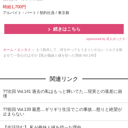
時給1,700円
アルバイト・パート / 契約社員 / 東京都
続きはこちら
sponsored by 求人ボックス
ホーム
>
エンタメ
＞ もう勘弁して…何をやってもうまくいかない ミルクを飲
ませて一安心のはずが【私が義妹と縁を切った理由 Vol.140】
関連リンク
??次回 Vol.141 過去の私はもっと輝いてた…現実との落差に崩
壊
??前回 Vol.139 最悪…ギリギリ生活でこの事故…怒りと絶望が
止まらない
【全話読む】 私が義妹と縁を切った理由