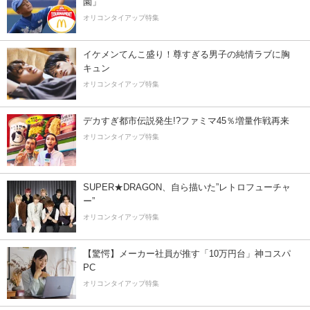
園」
オリコンタイアップ特集
イケメンてんこ盛り！尊すぎる男子の純情ラブに胸
キュン
オリコンタイアップ特集
デカすぎ都市伝説発生!?ファミマ45％増量作戦再来
オリコンタイアップ特集
SUPER★DRAGON、自ら描いた”レトロフューチャ
ー”
オリコンタイアップ特集
【驚愕】メーカー社員が推す「10万円台」神コスパ
PC
オリコンタイアップ特集