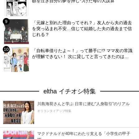
額を注ぎ自分の夢を押しつけた母の大誤算
「元嫁と別れた理由ってそれ？」友人から夫の過去
を突っ込まれ不安…信じて結婚した夫の過去まで信
じれる？
「自転車借りたよ～！」って勝手に!? ママ友の常識
が理解できない！ 次に貸してと言ってきたのは…
eltha イチオシ特集
川島海荷さんと学ぶ 日常に潜む“人身取引”のリアル
オリコンタイアップ特集
マクドナルドが40年にわたり支える「小学生の甲子