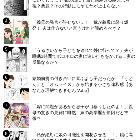
視？悪意？その行動にモヤモヤが止まらない
「義母の発言が許せない…！」嫁が義母に怒り爆
発！ 夫は仕方ないと言うけれど諦めるべき？
「うるさいから子どもを連れて外に行って？」夫が
睡眠3時間でボロボロの妻に追い打ちをかける…妻の
反撃なるか？
結婚前提の付き合いに喜ぶよし子だったが…「うど
ん」と「オムライス」から始まる小さな違和感【あ
なたが理解できません Vol.5】
「嫁に問題があるから息子が目移りしたのよ！」義
母の驚きの見解に唖然…嫁の高学歴が原因だと主
張!?
「私が絶対に娘の可能性を開花させる…！」娘に高