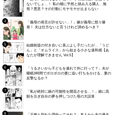
ないでしょ…！ 私の畑に平然と踏み入る隣人…無
視？悪意？その行動にモヤモヤが止まらない
「義母の発言が許せない…！」嫁が義母に怒り爆
発！ 夫は仕方ないと言うけれど諦めるべき？
結婚前提の付き合いに喜ぶよし子だったが…「うど
ん」と「オムライス」から始まる小さな違和感【あ
なたが理解できません Vol.5】
「うるさいから子どもを連れて外に行って？」夫が
睡眠3時間でボロボロの妻に追い打ちをかける…妻の
反撃なるか？
「私が絶対に娘の可能性を開花させる…！」娘に高
額を注ぎ自分の夢を押しつけた母の大誤算
「元嫁と別れた理由ってそれ？」友人から夫の過去