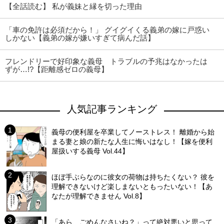
【全話読む】 私が義妹と縁を切った理由
「車の免許は必須だから！」 グイグイくる義弟の嫁に戸惑い
しかない【義弟の嫁が嫌いすぎて病んだ話】
フレンドリーで好印象な義母 トラブルの予兆はなかったは
ずが…!?【距離感ゼロの義母】
人気記事ランキング
義母の便利屋を卒業してノーストレス！ 離婚から始
まる妻と娘の新たな人生に悔いはなし！【嫁を便利
屋扱いする義母 Vol.44】
ほぼ手ぶらなのに彼女の荷物は持ちたくない？ 彼を
理解できないけど楽しまないともったいない！【あ
なたが理解できません Vol.8】
「あら、ごめんなさいね？」って絶対悪いと思って