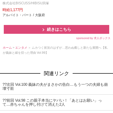
株式会社BISCUSS/HIBISU貝塚
時給1,177円
アルバイト・パート / 大阪府
続きはこちら
sponsored by 求人ボックス
ホーム
>
エンタメ
＞ ムカつく状況のはずが…思わぬ癒しと新たな展開へ【私
が義妹と縁を切った理由 Vol.99】
関連リンク
??次回 Vol.100 義妹の夫がまさかの告白…もう一つの夫婦も崩
壊寸前
??前回 Vol.98 この親子本当にヤバい！「あとはお願い」っ
て…赤ちゃんを押し付けて消えた2人