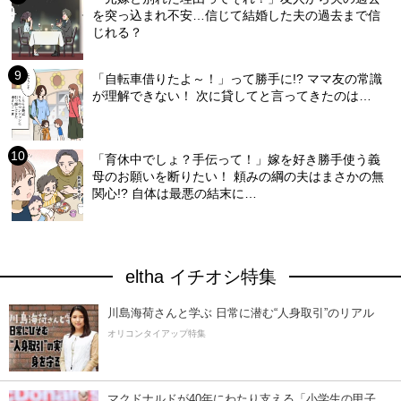
を突っ込まれ不安…信じて結婚した夫の過去まで信
じれる？
「自転車借りたよ～！」って勝手に!? ママ友の常識
が理解できない！ 次に貸してと言ってきたのは…
「育休中でしょ？手伝って！」嫁を好き勝手使う義
母のお願いを断りたい！ 頼みの綱の夫はまさかの無
関心!? 自体は最悪の結末に…
eltha イチオシ特集
川島海荷さんと学ぶ 日常に潜む“人身取引”のリアル
オリコンタイアップ特集
マクドナルドが40年にわたり支える「小学生の甲子