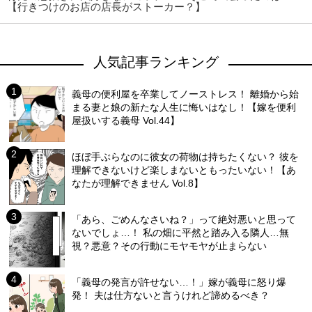
【行きつけのお店の店長がストーカー？】
人気記事ランキング
義母の便利屋を卒業してノーストレス！ 離婚から始
まる妻と娘の新たな人生に悔いはなし！【嫁を便利
屋扱いする義母 Vol.44】
ほぼ手ぶらなのに彼女の荷物は持ちたくない？ 彼を
理解できないけど楽しまないともったいない！【あ
なたが理解できません Vol.8】
「あら、ごめんなさいね？」って絶対悪いと思って
ないでしょ…！ 私の畑に平然と踏み入る隣人…無
視？悪意？その行動にモヤモヤが止まらない
「義母の発言が許せない…！」嫁が義母に怒り爆
発！ 夫は仕方ないと言うけれど諦めるべき？