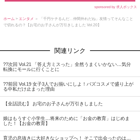
sponsored by 求人ボックス
ホーム
>
エンタメ
＞ 「千円ケチるんだ…仲間外れだね」友情ってそんなこと
で切れるの？【お宅のお子さんが万引きしました Vol.20】
関連リンク
??次回 Vol.21 「答え方ミスった」全然うまくいかない…気分
転換にモールに行くことに
??前回 Vol.19 女子3人でお揃いにしよ！バズコスメで盛り上が
る中私だけ止まった理由
【全話読む】 お宅のお子さんが万引きしました
娘はもうすぐ小学生…将来のために「お金の教育」はじめま
した！【お金の教育】
育児の息抜きに大好きなショップへ！ そこで出会ったのは…