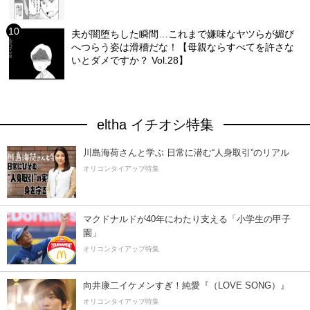
夫が闇堕ちした瞬間…これまで嫌味なヤツらが媚び
へつらう姿は滑稽だな！【母親ならすべてを許さな
いとダメですか？ Vol.28】
eltha イチオシ特集
川島海荷さんと学ぶ 日常に潜む“人身取引”のリアル
オリコンタイアップ特集
マクドナルドが40年にわたり支える「小学生の甲子
園」
オリコンタイアップ特集
向井康二イケメンすぎ！純愛『（LOVE SONG）』
オリコンタイアップ特集