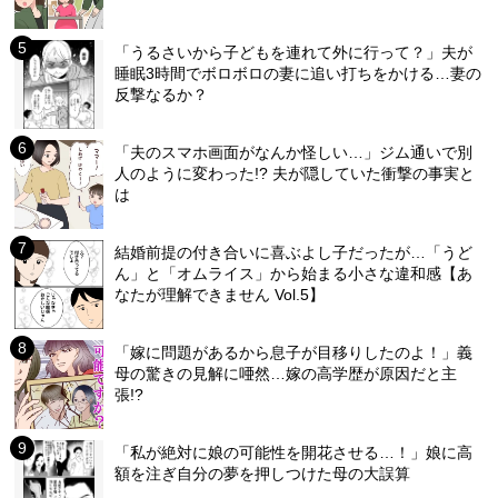
「うるさいから子どもを連れて外に行って？」夫が
睡眠3時間でボロボロの妻に追い打ちをかける…妻の
反撃なるか？
「夫のスマホ画面がなんか怪しい…」ジム通いで別
人のように変わった!? 夫が隠していた衝撃の事実と
は
結婚前提の付き合いに喜ぶよし子だったが…「うど
ん」と「オムライス」から始まる小さな違和感【あ
なたが理解できません Vol.5】
「嫁に問題があるから息子が目移りしたのよ！」義
母の驚きの見解に唖然…嫁の高学歴が原因だと主
張!?
「私が絶対に娘の可能性を開花させる…！」娘に高
額を注ぎ自分の夢を押しつけた母の大誤算