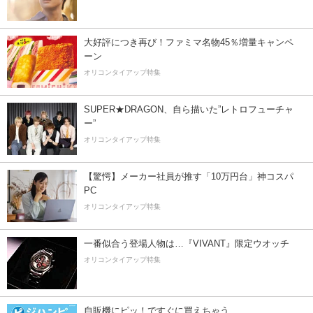
大好評につき再び！ファミマ名物45％増量キャンペ
ーン
オリコンタイアップ特集
SUPER★DRAGON、自ら描いた”レトロフューチャ
ー”
オリコンタイアップ特集
【驚愕】メーカー社員が推す「10万円台」神コスパ
PC
オリコンタイアップ特集
一番似合う登場人物は…『VIVANT』限定ウオッチ
オリコンタイアップ特集
自販機にピッ！ですぐに買えちゃう