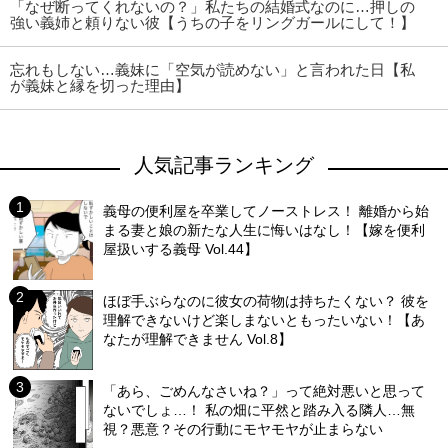
「なぜ断ってくれないの？」私たちの結婚式なのに…押しの
強い義姉と頼りない彼【うちの子をリングガールにして！】
忘れもしない…義妹に「空気が読めない」と言われた日【私
が義妹と縁を切った理由】
人気記事ランキング
義母の便利屋を卒業してノーストレス！ 離婚から始
まる妻と娘の新たな人生に悔いはなし！【嫁を便利
屋扱いする義母 Vol.44】
ほぼ手ぶらなのに彼女の荷物は持ちたくない？ 彼を
理解できないけど楽しまないともったいない！【あ
なたが理解できません Vol.8】
「あら、ごめんなさいね？」って絶対悪いと思って
ないでしょ…！ 私の畑に平然と踏み入る隣人…無
視？悪意？その行動にモヤモヤが止まらない