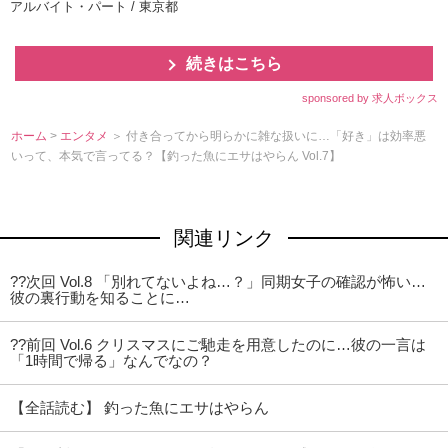
アルバイト・パート / 東京都
続きはこちら
sponsored by 求人ボックス
ホーム
>
エンタメ
＞ 付き合ってから明らかに雑な扱いに…「好き」は効率悪
いって、本気で言ってる？【釣った魚にエサはやらん Vol.7】
関連リンク
??次回 Vol.8 「別れてないよね…？」同期女子の確認が怖い…
彼の裏行動を知ることに…
??前回 Vol.6 クリスマスにご馳走を用意したのに…彼の一言は
「1時間で帰る」なんでなの？
【全話読む】 釣った魚にエサはやらん