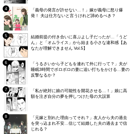
「義母の発言が許せない…！」嫁が義母に怒り爆
発！ 夫は仕方ないと言うけれど諦めるべき？
結婚前提の付き合いに喜ぶよし子だったが…「うど
ん」と「オムライス」から始まる小さな違和感【あ
なたが理解できません Vol.5】
「うるさいから子どもを連れて外に行って？」夫が
睡眠3時間でボロボロの妻に追い打ちをかける…妻の
反撃なるか？
「私が絶対に娘の可能性を開花させる…！」娘に高
額を注ぎ自分の夢を押しつけた母の大誤算
「元嫁と別れた理由ってそれ？」友人から夫の過去
を突っ込まれ不安…信じて結婚した夫の過去まで信
じれる？