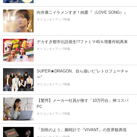
向井康二イケメンすぎ！純愛『（LOVE SONG）』
オリコンタイアップ特集
デカすぎ都市伝説発生!?ファミマ45％増量作戦再来
オリコンタイアップ特集
SUPER★DRAGON、自ら描いた”レトロフューチャ
ー”
オリコンタイアップ特集
【驚愕】メーカー社員が推す「10万円台」神コスパ
PC
オリコンタイアップ特集
「別班のよう」腕時計で『VIVANT』の世界観再現
オリコンタイアップ特集