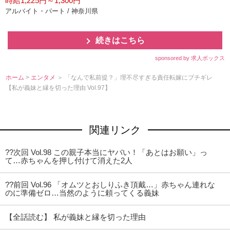
時給1,225円～1,300円
アルバイト・パート / 神奈川県
続きはこちら
sponsored by 求人ボックス
ホーム
>
エンタメ
＞ 「なんで私前提？」理不尽すぎる責任転嫁にブチギレ
【私が義妹と縁を切った理由 Vol.97】
関連リンク
??次回 Vol.98 この親子本当にヤバい！「あとはお願い」っ
て…赤ちゃんを押し付けて消えた2人
??前回 Vol.96 「オムツとおしりふき頂戴…」赤ちゃん連れな
のに準備ゼロ…当然のように頼ってくる義妹
【全話読む】 私が義妹と縁を切った理由