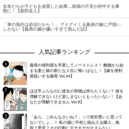
女友だちが子どもを放置した結果…新婦の不安が的中する事
態に！【新郎友人】
「車の免許は必須だから！」 グイグイくる義弟の嫁に戸惑い
しかない【義弟の嫁が嫌いすぎて病んだ話】
人気記事ランキング
義母の便利屋を卒業してノーストレス！ 離婚から始
まる妻と娘の新たな人生に悔いはなし！【嫁を便利
屋扱いする義母 Vol.44】
ほぼ手ぶらなのに彼女の荷物は持ちたくない？ 彼を
理解できないけど楽しまないともったいない！【あ
なたが理解できません Vol.8】
「あら、ごめんなさいね？」って絶対悪いと思って
ないでしょ…！ 私の畑に平然と踏み入る隣人…無
視？悪意？その行動にモヤモヤが止まらない