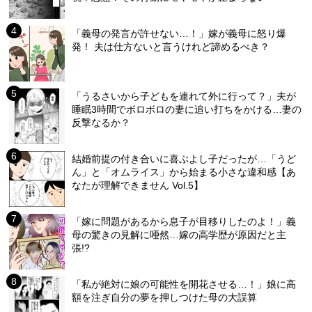
「義母の発言が許せない…！」嫁が義母に怒り爆
発！ 夫は仕方ないと言うけれど諦めるべき？
「うるさいから子どもを連れて外に行って？」夫が
睡眠3時間でボロボロの妻に追い打ちをかける…妻の
反撃なるか？
結婚前提の付き合いに喜ぶよし子だったが…「うど
ん」と「オムライス」から始まる小さな違和感【あ
なたが理解できません Vol.5】
「嫁に問題があるから息子が目移りしたのよ！」義
母の驚きの見解に唖然…嫁の高学歴が原因だと主
張!?
「私が絶対に娘の可能性を開花させる…！」娘に高
額を注ぎ自分の夢を押しつけた母の大誤算