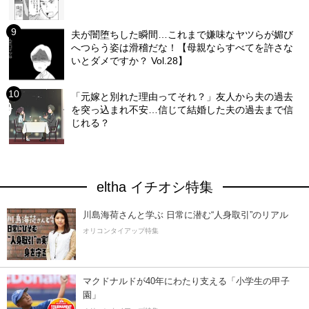
夫が闇堕ちした瞬間…これまで嫌味なヤツらが媚び
へつらう姿は滑稽だな！【母親ならすべてを許さな
いとダメですか？ Vol.28】
「元嫁と別れた理由ってそれ？」友人から夫の過去
を突っ込まれ不安…信じて結婚した夫の過去まで信
じれる？
eltha イチオシ特集
川島海荷さんと学ぶ 日常に潜む“人身取引”のリアル
オリコンタイアップ特集
マクドナルドが40年にわたり支える「小学生の甲子
園」