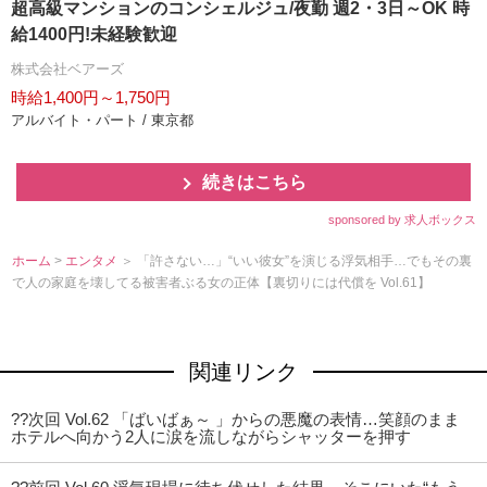
超高級マンションのコンシェルジュ/夜勤 週2・3日～OK 時
給1400円!未経験歓迎
株式会社ベアーズ
時給1,400円～1,750円
アルバイト・パート / 東京都
続きはこちら
sponsored by 求人ボックス
ホーム
>
エンタメ
＞ 「許さない…」“いい彼女”を演じる浮気相手…でもその裏
で人の家庭を壊してる被害者ぶる女の正体【裏切りには代償を Vol.61】
関連リンク
??次回 Vol.62 「ばいばぁ～ 」からの悪魔の表情…笑顔のまま
ホテルへ向かう2人に涙を流しながらシャッターを押す