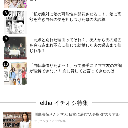
「私が絶対に娘の可能性を開花させる…！」娘に高
額を注ぎ自分の夢を押しつけた母の大誤算
「元嫁と別れた理由ってそれ？」友人から夫の過去
を突っ込まれ不安…信じて結婚した夫の過去まで信
じれる？
「自転車借りたよ～！」って勝手に!? ママ友の常識
が理解できない！ 次に貸してと言ってきたのは…
eltha イチオシ特集
川島海荷さんと学ぶ 日常に潜む“人身取引”のリアル
オリコンタイアップ特集