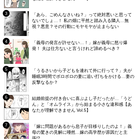
「あら、ごめんなさいね？」って絶対悪いと思って
ないでしょ…！ 私の畑に平然と踏み入る隣人…無
視？悪意？その行動にモヤモヤが止まらない
「義母の発言が許せない…！」嫁が義母に怒り爆
発！ 夫は仕方ないと言うけれど諦めるべき？
「うるさいから子どもを連れて外に行って？」夫が
睡眠3時間でボロボロの妻に追い打ちをかける…妻の
反撃なるか？
結婚前提の付き合いに喜ぶよし子だったが…「うど
ん」と「オムライス」から始まる小さな違和感【あ
なたが理解できません Vol.5】
「嫁に問題があるから息子が目移りしたのよ！」義
母の驚きの見解に唖然…嫁の高学歴が原因だと主
張!?