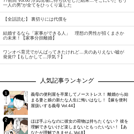
??前回 Vol.60 浮気現場に待ち伏せした結果…そこにいた“もう
一人の男”が全てをひっくり返した
【全話読む】 裏切りには代償を
結婚するなら「家事ができる人」 理想の男性が招くまさか
の未来！【家事分担離婚】
ワンオペ育児でがんばってきたけれど…夫のありえない嘘が
発覚!?【もしかして…浮気？】
人気記事ランキング
義母の便利屋を卒業してノーストレス！ 離婚から始
まる妻と娘の新たな人生に悔いはなし！【嫁を便利
屋扱いする義母 Vol.44】
ほぼ手ぶらなのに彼女の荷物は持ちたくない？ 彼を
理解できないけど楽しまないともったいない！【あ
なたが理解できません Vol.8】