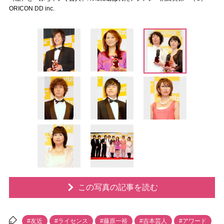
ORICON DD inc.
この写真の記事を読む
#友近
#ライセンス
#藤原一裕
#吉本芸人
#アワード