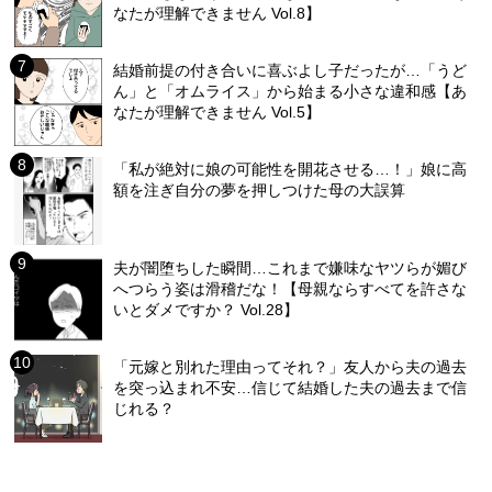
なたが理解できません Vol.8】
結婚前提の付き合いに喜ぶよし子だったが…「うど
ん」と「オムライス」から始まる小さな違和感【あ
なたが理解できません Vol.5】
「私が絶対に娘の可能性を開花させる…！」娘に高
額を注ぎ自分の夢を押しつけた母の大誤算
夫が闇堕ちした瞬間…これまで嫌味なヤツらが媚び
へつらう姿は滑稽だな！【母親ならすべてを許さな
いとダメですか？ Vol.28】
「元嫁と別れた理由ってそれ？」友人から夫の過去
を突っ込まれ不安…信じて結婚した夫の過去まで信
じれる？