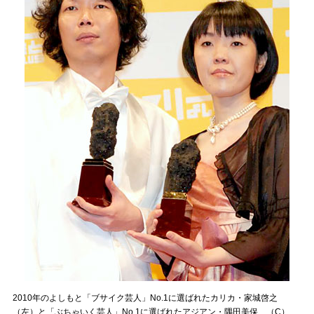
2010年のよしもと「ブサイク芸人」No.1に選ばれたカリカ・家城啓之
（左）と「ぶちゃいく芸人」No.1に選ばれたアジアン・隅田美保 （C）