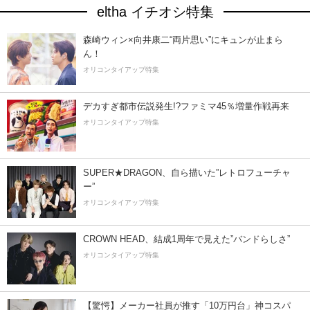
eltha イチオシ特集
森崎ウィン×向井康二“両片思い”にキュンが止まら
ん！
オリコンタイアップ特集
デカすぎ都市伝説発生!?ファミマ45％増量作戦再来
オリコンタイアップ特集
SUPER★DRAGON、自ら描いた”レトロフューチャ
ー”
オリコンタイアップ特集
CROWN HEAD、結成1周年で見えた”バンドらしさ”
オリコンタイアップ特集
【驚愕】メーカー社員が推す「10万円台」神コスパ