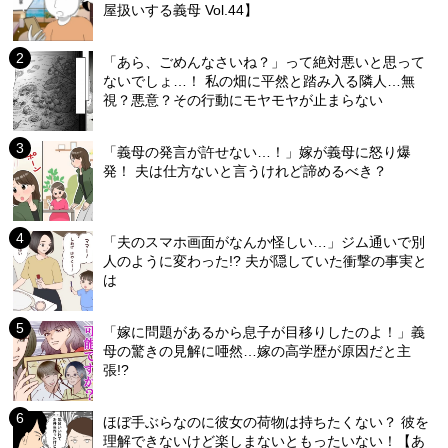
屋扱いする義母 Vol.44】
「あら、ごめんなさいね？」って絶対悪いと思って
ないでしょ…！ 私の畑に平然と踏み入る隣人…無
視？悪意？その行動にモヤモヤが止まらない
「義母の発言が許せない…！」嫁が義母に怒り爆
発！ 夫は仕方ないと言うけれど諦めるべき？
「夫のスマホ画面がなんか怪しい…」ジム通いで別
人のように変わった!? 夫が隠していた衝撃の事実と
は
「嫁に問題があるから息子が目移りしたのよ！」義
母の驚きの見解に唖然…嫁の高学歴が原因だと主
張!?
ほぼ手ぶらなのに彼女の荷物は持ちたくない？ 彼を
理解できないけど楽しまないともったいない！【あ