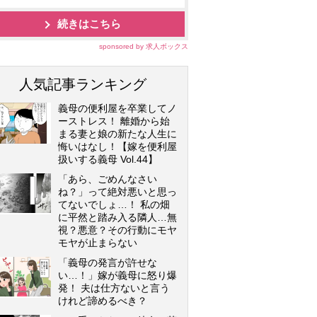
続きはこちら
sponsored by 求人ボックス
人気記事ランキング
義母の便利屋を卒業してノ
ーストレス！ 離婚から始
まる妻と娘の新たな人生に
悔いはなし！【嫁を便利屋
扱いする義母 Vol.44】
「あら、ごめんなさい
ね？」って絶対悪いと思っ
てないでしょ…！ 私の畑
に平然と踏み入る隣人…無
視？悪意？その行動にモヤ
モヤが止まらない
「義母の発言が許せな
い…！」嫁が義母に怒り爆
発！ 夫は仕方ないと言う
けれど諦めるべき？