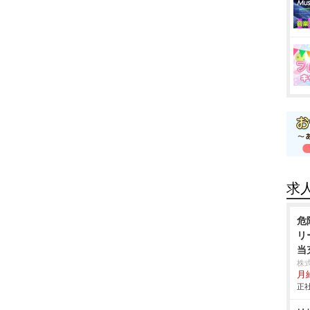
求
危
リ
当
株
月給
正社