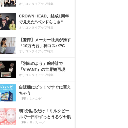
オリコンタイアップ特集
CROWN HEAD、結成1周年
で見えた”バンドらしさ”
オリコンタイアップ特集
【驚愕】メーカー社員が推す
「10万円台」神コスパPC
オリコンタイアップ特集
「別班のよう」腕時計で
『VIVANT』の世界観再現
オリコンタイアップ特集
自販機にピッ！ですぐに買え
ちゃう
（PR）ジハンピ
朝1分貼るだけ！ミルクピー
ルで一日中ずっとうるツヤ肌
（PR）サボリーノ