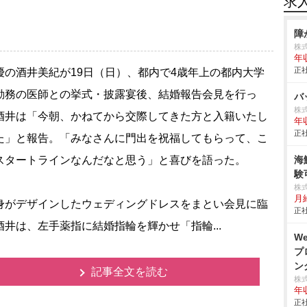
求
障
株
年
正社
の酒井美紀が19日（日）、都内で4歳年上の都内大学
勤務の医師との挙式・披露宴後、結婚報告会見を行っ
バ
株式
酒井は「今朝、かねてから交際してきた方と入籍いたし
年
正社
た」と報告。「みなさんに門出を祝福してもらって、こ
スタートラインなんだなと思う」と喜びを語った。
海
験
株式
月
がデザインしたウェディングドレスをまとい会見に臨
正社
酒井は、左手薬指に結婚指輪を輝かせ「指輪...
W
プ
ン
記事全文を読む
株式
年
正社