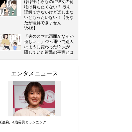
ほぼ手ぶらなのに彼女の荷
物は持ちたくない？ 彼を
理解できないけど楽しまな
いともったいない！【あな
たが理解できません
Vol.8】
「夫のスマホ画面がなんか
怪しい…」ジム通いで別人
のように変わった!? 夫が
隠していた衝撃の事実とは
エンタメニュース
坂絵莉、4歳長男とランニング