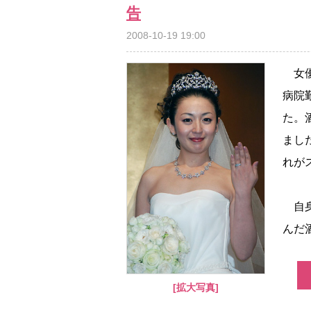
告
2008-10-19 19:00
女優
病院
た。
まし
れが
自身
んだ
[拡大写真]