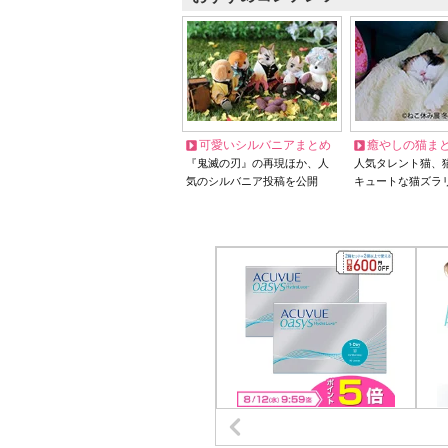
可愛いシルバニアまとめ
癒やしの猫ま
『鬼滅の刃』の再現ほか、人
人気タレント猫、
気のシルバニア投稿を公開
キュートな猫ズラ