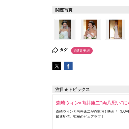
関連写真
タグ
#酒井美紀
注目★トピックス
森崎ウィン×向井康二“両片思い”
森崎ウィンと向井康二がW主演！映画『（LOVE S
最速配信。究極のピュアラブ！