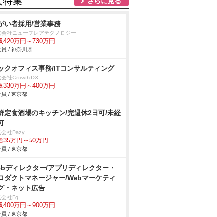
人特集
さらに見る
がい者採用/営業事務
式会社ニューフレアテクノロジー
収420万円～730万円
員 / 神奈川県
ックオフィス事務/ITコンサルティング
会社Growth DX
収330万円～400万円
員 / 東京都
鮮定食酒場のキッチン/完週休2日可/未経
可
会社Dazy
給35万円～50万円
員 / 東京都
ebディレクター/アプリディレクター・
ロダクトマネージャー/Webマーケティ
グ・ネット広告
会社Eq
収400万円～900万円
員 / 東京都