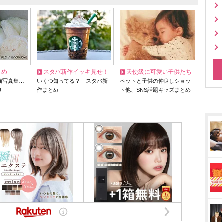
とめ
スタバ新作イッキ見せ！
天使級に可愛い子供たち
猫写真集…
いくつ知ってる？ スタバ新
ペットと子供の仲良しショッ
リ
作まとめ
ト他、SNS話題キッズまとめ