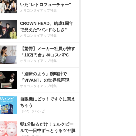
いた”レトロフューチャー”
オリコンタイアップ特集
CROWN HEAD、結成1周年
で見えた”バンドらしさ”
オリコンタイアップ特集
【驚愕】メーカー社員が推す
「10万円台」神コスパPC
オリコンタイアップ特集
「別班のよう」腕時計で
『VIVANT』の世界観再現
オリコンタイアップ特集
自販機にピッ！ですぐに買え
ちゃう
（PR）ジハンピ
朝1分貼るだけ！ミルクピー
ルで一日中ずっとうるツヤ肌