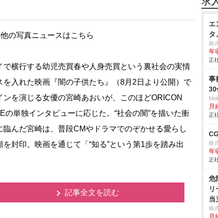
求
エ
タ
の他の写真ニュースはこちら
株
年
正社
で横行する幼児売買春や人身売買という裏社会の実情
事
スを入れた映画『闇の子供たち』（8月2日より公開）で
3
インを演じる女優の宮崎あおいが、このほどORICON
Me
月
YLEの単独インタビューに応じた。“社会の闇”を描いた衝
正社
に臨んだ宮崎は、普段CMやドラマでのぞかせる愛らし
C
顔を封印。映画を通じて「“知る”という第1歩を踏み出
株
年
正社
危
リ
記事全文を読む
当
株
月給