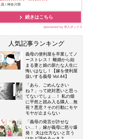
員 / 神奈川県
続きはこちら
sponsored by 求人ボックス
人気記事ランキング
義母の便利屋を卒業してノ
ーストレス！ 離婚から始
まる妻と娘の新たな人生に
悔いはなし！【嫁を便利屋
扱いする義母 Vol.44】
「あら、ごめんなさい
ね？」って絶対悪いと思っ
てないでしょ…！ 私の畑
に平然と踏み入る隣人…無
視？悪意？その行動にモヤ
モヤが止まらない
「義母の発言が許せな
い…！」嫁が義母に怒り爆
発！ 夫は仕方ないと言う
けれど諦めるべき？