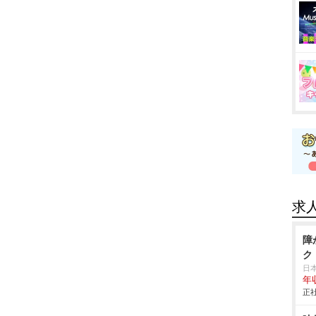
求
障
ク
日
年
正社