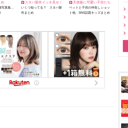
とめ
スタバ新作イッキ見せ！
天使級に可愛い子供たち
猫写真集…
いくつ知ってる？ スタバ新
ペットと子供の仲良しショッ
リ
作まとめ
ト他、SNS話題キッズまとめ