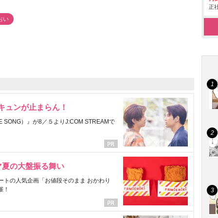
正社
おい
にキュンが止まらん！
ONG）』が8／５よりJ:COM STREAMで
マ夏の大盤振る舞い
ートの人気企画「お値段そのまま おかわり
催！