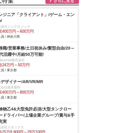
人特集
さらに見る
ンジニア「クライアント」/ゲーム・エン
メ
式会社シンクロジック
収400万円～600万円
員 / 神奈川県
務職/営業事務/土日祝休み/髪型自由/20～
0代活躍中/月給50万可能!
illeureVie株式会社
給24万円～50万円
員 / 東京都
Gデザイナー/AR/VR/MR
式会社積木製作
収400万円～800万円
員 / 東京都
険物乙4&大型免許必須/大型タンクロー
ードライバー/上場企業グループ/賞与&手
充実
式会社エネックス
25万8,900円～29万100円