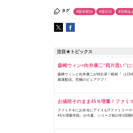
タグ
#阪本順治
#梁石日
#宮崎あ
注目★トピックス
森崎ウィン×向井康二“両片思い”
森崎ウィンと向井康二がW主演！映画『（LOVE S
最速配信。究極のピュアラブ！
お値段そのまま45％増量！ファミ
ファミチキにお弁当にアイスも!?ファミリーマ
45％増量作戦」が今夏、シリーズ初の年2回開