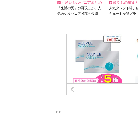
可愛いシルバニアまとめ
癒やしの猫ま
『鬼滅の刃』の再現ほか、人
人気タレント猫、
気のシルバニア投稿を公開
キュートな猫ズラ
P R