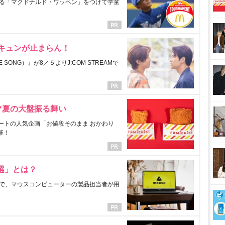
る「マクドナルド・ワッペン」をつけて学童
にキュンが止まらん！
ONG）』が8／５よりJ:COM STREAMで
マ夏の大盤振る舞い
ートの人気企画「お値段そのまま おかわり
催！
選」とは？
で、マウスコンピューターの製品担当者が用