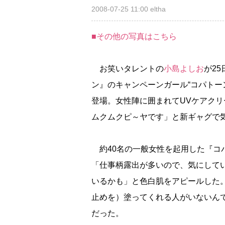
2008-07-25 11:00
eltha
■その他の写真はこちら
お笑いタレントの
小島よしお
が2
ン』のキャンペーンガール“コパトー
登場。女性陣に囲まれてUVケアク
ムクムクピ～ヤです」と新ギャグで
約40名の一般女性を起用した『コ
「仕事柄露出が多いので、気にして
いるかも」と色白肌をアピールした
止めを）塗ってくれる人がいないん
だった。