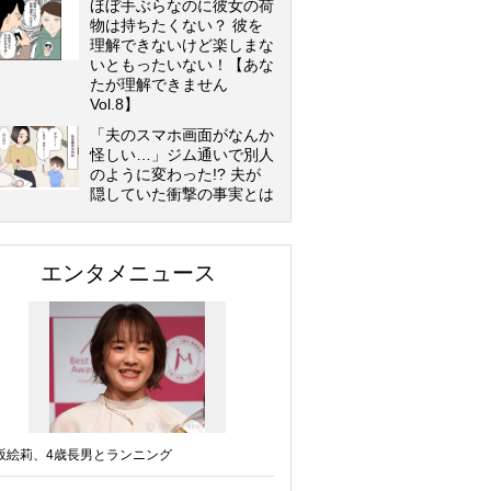
ほぼ手ぶらなのに彼女の荷
物は持ちたくない？ 彼を
理解できないけど楽しまな
いともったいない！【あな
たが理解できません
Vol.8】
「夫のスマホ画面がなんか
怪しい…」ジム通いで別人
のように変わった!? 夫が
隠していた衝撃の事実とは
エンタメニュース
坂絵莉、4歳長男とランニング