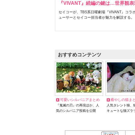
『VIVANT』続編の鍵は…世界観
セイコーが、TBS系日曜劇場『VIVANT』コ
ューサーとセイコー担当者が魅力を解説する。
おすすめコンテンツ
可愛いシルバニアまとめ
癒やしの猫ま
『鬼滅の刃』の再現ほか、人
人気タレント猫、
気のシルバニア投稿を公開
キュートな猫ズラ