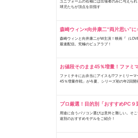
ユニフォームの右袖には出場者のみに与えられ
球児たちが頂点を目指す
森崎ウィン×向井康二“両片思い”
森崎ウィンと向井康二がW主演！映画『（LOVE S
最速配信。究極のピュアラブ！
お値段そのまま45％増量！ファミ
ファミチキにお弁当にアイスも!?ファミリーマ
45％増量作戦」が今夏、シリーズ初の年2回開
プロ厳選！目的別「おすすめPC９
用途に合うパソコン選びは意外と難しい。そこ
途別のおすすめモデルをご紹介！