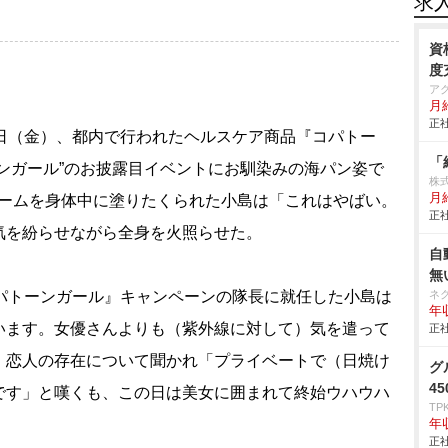
求
資
度
ア
月
正社
5日（金）、都内で行われたヘルスケア商品『コパトー
「
ンガール”のお披露目イベントにお馴染みの海パン姿で
株
月
リームを身体中に塗りたくられた小島は「これはやばい。
正社
気を紛らせながら全身を火照らせた。
自
無
パトーンガール』キャンペーンの隊長に就任した小島は
ネ
年収
います。女優さんよりも（紫外線に対して）気を遣って
正社
。恋人の存在について聞かれ「プライベートで（日焼け
グ
4
です」と嘆くも、この日は美女に囲まれて終始ウハウハ
TP
年
正社