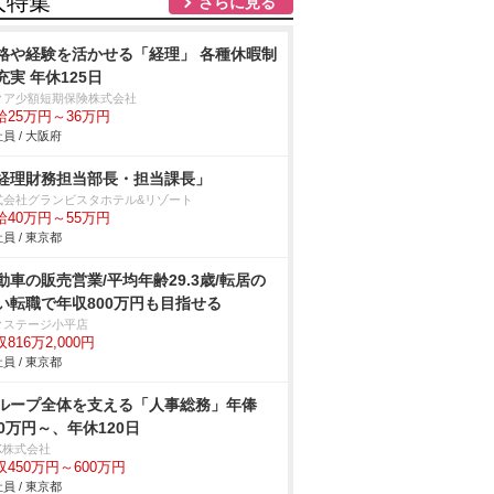
人特集
さらに見る
格や経験を活かせる「経理」 各種休暇制
充実 年休125日
クア少額短期保険株式会社
給25万円～36万円
員 / 大阪府
経理財務担当部長・担当課長」
式会社グランビスタホテル&リゾート
給40万円～55万円
員 / 東京都
動車の販売営業/平均年齢29.3歳/転居の
い転職で年収800万円も目指せる
クステージ小平店
816万2,000円
員 / 東京都
ループ全体を支える「人事総務」年俸
50万円～、年休120日
K株式会社
収450万円～600万円
員 / 東京都