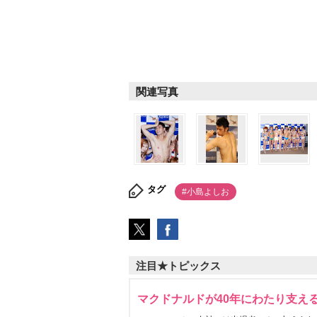
関連写真
タグ
#小島よしお
注目★トピックス
マクドナルドが40年にわたり支え