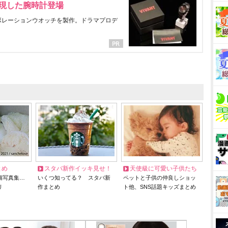
表現した腕時計登場
ラボレーションウオッチを製作。ドラマプロデ
とめ
スタバ新作イッキ見せ！
天使級に可愛い子供たち
猫写真集…
いくつ知ってる？ スタバ新
ペットと子供の仲良しショッ
リ
作まとめ
ト他、SNS話題キッズまとめ