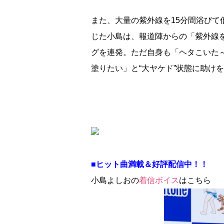
また、大量の紫外線を15分間浴び
じた小島は、報道陣からの「紫外線
グを連発。ただ自身も「ヘタこいた
塗りたい」と“大ヤケド”状態に助け
■ヒット曲満載＆好評配信中！！
小島よしおの
着信ボイス
はこちら