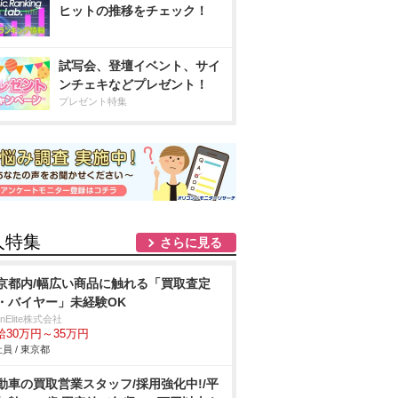
ヒットの推移をチェック！
試写会、登壇イベント、サイ
ンチェキなどプレゼント！
プレゼント特集
人特集
さらに見る
京都内/幅広い商品に触れる「買取査定
・バイヤー」未経験OK
anElite株式会社
給30万円～35万円
員 / 東京都
動車の買取営業スタッフ/採用強化中!/平