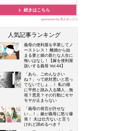
続きはこちら
sponsored by 求人ボックス
人気記事ランキング
義母の便利屋を卒業してノ
ーストレス！ 離婚から始
まる妻と娘の新たな人生に
悔いはなし！【嫁を便利屋
扱いする義母 Vol.44】
「あら、ごめんなさい
ね？」って絶対悪いと思っ
てないでしょ…！ 私の畑
に平然と踏み入る隣人…無
視？悪意？その行動にモヤ
モヤが止まらない
「義母の発言が許せな
い…！」嫁が義母に怒り爆
発！ 夫は仕方ないと言う
けれど諦めるべき？